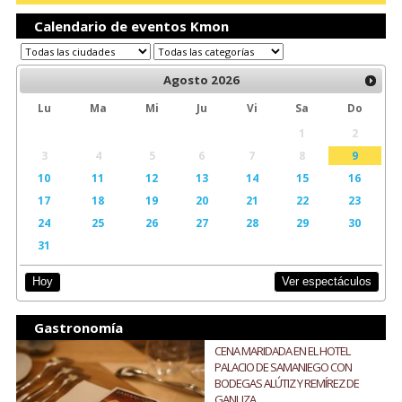
Calendario de eventos Kmon
Agosto
2026
Lu
Ma
Mi
Ju
Vi
Sa
Do
1
2
3
4
5
6
7
8
9
10
11
12
13
14
15
16
17
18
19
20
21
22
23
24
25
26
27
28
29
30
31
Ver espectáculos
Hoy
Gastronomía
CENA MARIDADA EN EL HOTEL
PALACIO DE SAMANIEGO CON
BODEGAS ALÚTIZ Y REMÍREZ DE
GANUZA