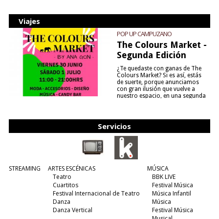
Viajes
POP UP CAMPUZANO
The Colours Market -
Segunda Edición
¿Te quedaste con ganas de The
Colours Market? Si es así, estás
de suerte, porque anunciamos
con gran ilusión que vuelve a
nuestro espacio, en una segunda
edición y viene para quedarse....
(leer más)
Servicios
STREAMING
ARTES ESCÉNICAS
MÚSICA
Teatro
BBK LIVE
Cuartitos
Festival Música
Festival Internacional de Teatro
Música Infantil
Danza
Música
Danza Vertical
Festival Música
Musical