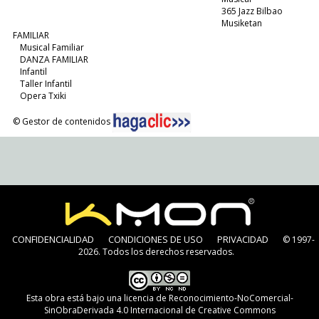
365 Jazz Bilbao
Musiketan
FAMILIAR
Musical Familiar
DANZA FAMILIAR
Infantil
Taller Infantil
Opera Txiki
© Gestor de contenidos
CONFIDENCIALIDAD
CONDICIONES DE USO
PRIVACIDAD
© 1997-
2026. Todos los derechos reservados.
Esta obra está bajo una
licencia de Reconocimiento-NoComercial-
SinObraDerivada 4.0 Internacional de Creative Commons