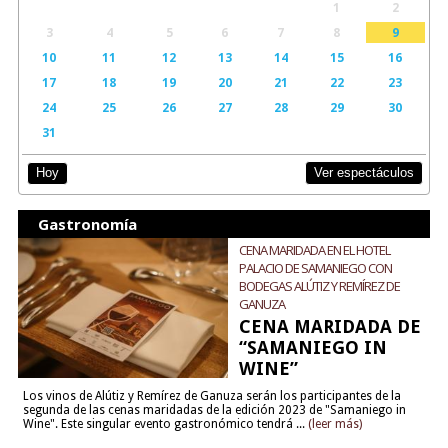
1
2
3
4
5
6
7
8
9
10
11
12
13
14
15
16
17
18
19
20
21
22
23
24
25
26
27
28
29
30
31
Ver espectáculos
Hoy
Gastronomía
CENA MARIDADA EN EL HOTEL
PALACIO DE SAMANIEGO CON
BODEGAS ALÚTIZ Y REMÍREZ DE
GANUZA
CENA MARIDADA DE
“SAMANIEGO IN
WINE”
Los vinos de Alútiz y Remírez de Ganuza serán los participantes de la
segunda de las cenas maridadas de la edición 2023 de "Samaniego in
Wine". Este singular evento gastronómico tendrá ...
(leer más)