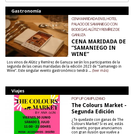
Gastronomía
CENA MARIDADA EN EL HOTEL
PALACIO DE SAMANIEGO CON
BODEGAS ALÚTIZ Y REMÍREZ DE
GANUZA
CENA MARIDADA DE
“SAMANIEGO IN
WINE”
Los vinos de Alútiz y Remírez de Ganuza serán los participantes de la
segunda de las cenas maridadas de la edición 2023 de "Samaniego in
Wine". Este singular evento gastronómico tendrá ...
(leer más)
Viajes
POP UP CAMPUZANO
The Colours Market -
Segunda Edición
¿Te quedaste con ganas de The
Colours Market? Si es así, estás
de suerte, porque anunciamos
con gran ilusión que vuelve a