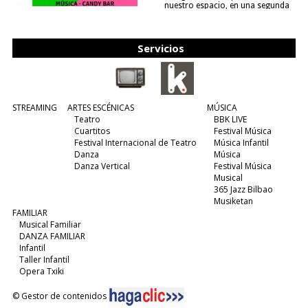
nuestro espacio, en una segunda
edición y viene para quedarse....
(leer más)
Servicios
STREAMING
ARTES ESCÉNICAS
MÚSICA
Teatro
BBK LIVE
Cuartitos
Festival Música
Festival Internacional de Teatro
Música Infantil
Danza
Música
Danza Vertical
Festival Música
Musical
365 Jazz Bilbao
Musiketan
FAMILIAR
Musical Familiar
DANZA FAMILIAR
Infantil
Taller Infantil
Opera Txiki
© Gestor de contenidos