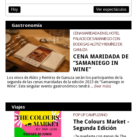
Ver espectáculos
Hoy
Gastronomía
CENA MARIDADA EN EL HOTEL
PALACIO DE SAMANIEGO CON
BODEGAS ALÚTIZ Y REMÍREZ DE
GANUZA
CENA MARIDADA DE
“SAMANIEGO IN
WINE”
Los vinos de Alútiz y Remírez de Ganuza serán los participantes de la
segunda de las cenas maridadas de la edición 2023 de "Samaniego in
Wine". Este singular evento gastronómico tendrá ...
(leer más)
Viajes
POP UP CAMPUZANO
The Colours Market -
Segunda Edición
¿Te quedaste con ganas de The