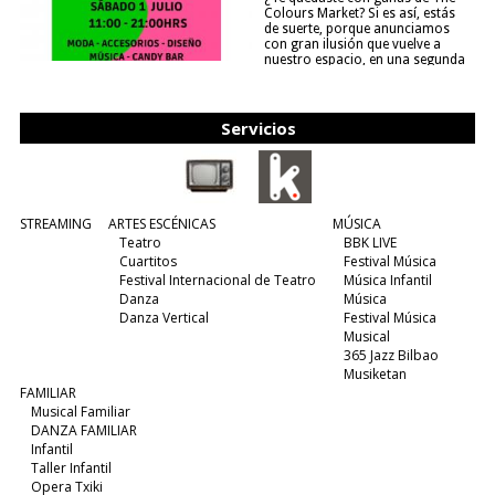
Colours Market? Si es así, estás
de suerte, porque anunciamos
con gran ilusión que vuelve a
nuestro espacio, en una segunda
edición y viene para quedarse....
(leer más)
Servicios
STREAMING
ARTES ESCÉNICAS
MÚSICA
Teatro
BBK LIVE
Cuartitos
Festival Música
Festival Internacional de Teatro
Música Infantil
Danza
Música
Danza Vertical
Festival Música
Musical
365 Jazz Bilbao
Musiketan
FAMILIAR
Musical Familiar
DANZA FAMILIAR
Infantil
Taller Infantil
Opera Txiki