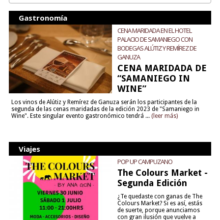
Gastronomía
CENA MARIDADA EN EL HOTEL
PALACIO DE SAMANIEGO CON
BODEGAS ALÚTIZ Y REMÍREZ DE
GANUZA
CENA MARIDADA DE
“SAMANIEGO IN
WINE”
Los vinos de Alútiz y Remírez de Ganuza serán los participantes de la
segunda de las cenas maridadas de la edición 2023 de "Samaniego in
Wine". Este singular evento gastronómico tendrá ...
(leer más)
Viajes
POP UP CAMPUZANO
The Colours Market -
Segunda Edición
¿Te quedaste con ganas de The
Colours Market? Si es así, estás
de suerte, porque anunciamos
con gran ilusión que vuelve a