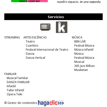
nuestro espacio, en una segunda
edición y viene para quedarse....
(leer más)
Servicios
STREAMING
ARTES ESCÉNICAS
MÚSICA
Teatro
BBK LIVE
Cuartitos
Festival Música
Festival Internacional de Teatro
Música Infantil
Danza
Música
Danza Vertical
Festival Música
Musical
365 Jazz Bilbao
Musiketan
FAMILIAR
Musical Familiar
DANZA FAMILIAR
Infantil
Taller Infantil
Opera Txiki
© Gestor de contenidos