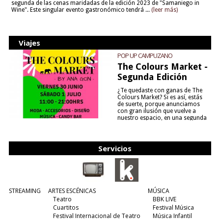
segunda de las cenas maridadas de la edición 2023 de "Samaniego in
Wine". Este singular evento gastronómico tendrá ...
(leer más)
Viajes
POP UP CAMPUZANO
The Colours Market -
Segunda Edición
¿Te quedaste con ganas de The
Colours Market? Si es así, estás
de suerte, porque anunciamos
con gran ilusión que vuelve a
nuestro espacio, en una segunda
edición y viene para quedarse....
(leer más)
Servicios
STREAMING
ARTES ESCÉNICAS
MÚSICA
Teatro
BBK LIVE
Cuartitos
Festival Música
Festival Internacional de Teatro
Música Infantil