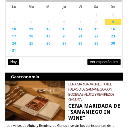
Lu
Ma
Mi
Ju
Vi
Sa
Do
1
2
3
4
5
6
7
8
9
10
11
12
13
14
15
16
17
18
19
20
21
22
23
24
25
26
27
28
29
30
31
Ver espectáculos
Hoy
Gastronomía
CENA MARIDADA EN EL HOTEL
PALACIO DE SAMANIEGO CON
BODEGAS ALÚTIZ Y REMÍREZ DE
GANUZA
CENA MARIDADA DE
“SAMANIEGO IN
WINE”
Los vinos de Alútiz y Remírez de Ganuza serán los participantes de la