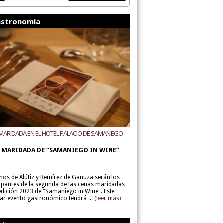
stronomía
MARIDADA EN EL HOTEL PALACIO DE SAMANIEGO
ODEGAS ALÚTIZ Y REMÍREZ DE GANUZA
 MARIDADA DE “SAMANIEGO IN WINE”
inos de Alútiz y Remírez de Ganuza serán los
cipantes de la segunda de las cenas maridadas
 edición 2023 de "Samaniego in Wine". Este
lar evento gastronómico tendrá ...
(leer más)