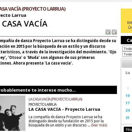
ASA VACÍA (PROYECTO LARRUA)
ecto Larrua
 CASA VACÍA
En
Ún
Ca
ompañía de danza Proyecto Larrua se ha distinguido desde su
ción en 2015 por la búsqueda de un estilo y un discurso
terísticos, a través de la investigación del movimiento. 'Ojo
ey', 'Otsoa' o 'Muda' son algunas de sus primeras
iones. Ahora presenta 'La casa vacía'.
Lu
3
robablemente te interese mucho...
10
LA CASA VACÍA (PROYECTO LARRUA)
17
PROYECTO LARRUA
LA CASA VACIA - Proyecto Larrua
24
La compañía de danza Proyecto Larrua se ha
31
distinguido desde su fundación en 2015 por la
búsqueda de un estilo y un discurso ...
(leer más)
Ho