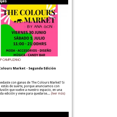
ajes
UP CAMPUZANO
Colours Market - Segunda Edición
uedaste con ganas de The Colours Market? Si
í, estás de suerte, porque anunciamos con
lusión que vuelve a nuestro espacio, en una
da edición y viene para quedarse....
(leer más)