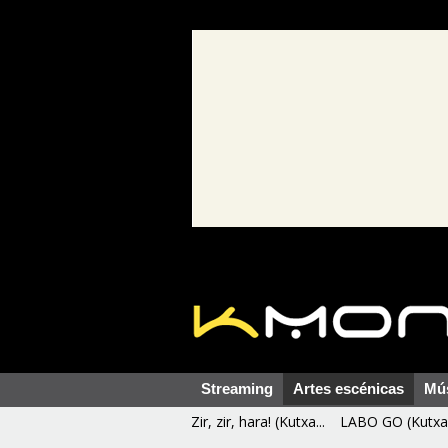
Streaming
Artes escénicas
Mú
Zir, zir, hara! (Kutxa...
LABO GO (Kutxa 