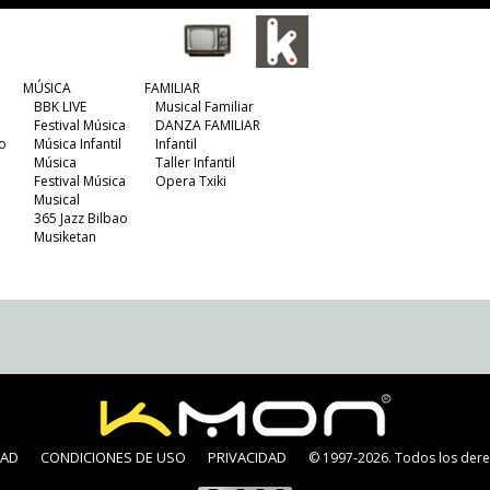
MÚSICA
FAMILIAR
BBK LIVE
Musical Familiar
Festival Música
DANZA FAMILIAR
o
Música Infantil
Infantil
Música
Taller Infantil
Festival Música
Opera Txiki
Musical
365 Jazz Bilbao
Musiketan
DAD
CONDICIONES DE USO
PRIVACIDAD
© 1997-2026. Todos los dere