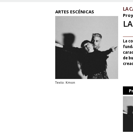
LA C
ARTES ESCÉNICAS
Proy
LA
La c
funda
carac
de bu
creac
Texto: Kmon
P