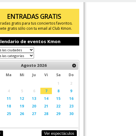
ENTRADAS GRATIS
tradas gratis para tus conciertos favoritos.
ete gratis sólo con tu email al Club Kmon.
lendario de eventos Kmon
Agosto
2026
Ma
Mi
Ju
Vi
Sa
Do
1
2
4
5
6
7
8
9
11
12
13
14
15
16
18
19
20
21
22
23
25
26
27
28
29
30
Ver espectáculos
y