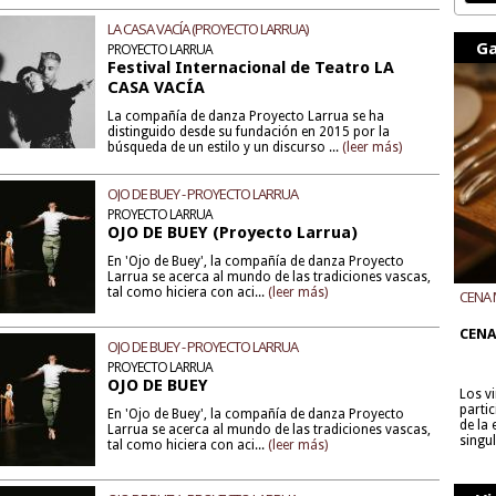
LA CASA VACÍA (PROYECTO LARRUA)
Ga
PROYECTO LARRUA
Festival Internacional de Teatro LA
CASA VACÍA
La compañía de danza Proyecto Larrua se ha
distinguido desde su fundación en 2015 por la
búsqueda de un estilo y un discurso ...
(leer más)
OJO DE BUEY - PROYECTO LARRUA
PROYECTO LARRUA
OJO DE BUEY (Proyecto Larrua)
En 'Ojo de Buey', la compañía de danza Proyecto
Larrua se acerca al mundo de las tradiciones vascas,
tal como hiciera con aci...
(leer más)
CENA 
CON B
CENA
OJO DE BUEY - PROYECTO LARRUA
PROYECTO LARRUA
OJO DE BUEY
Los v
parti
En 'Ojo de Buey', la compañía de danza Proyecto
de la
Larrua se acerca al mundo de las tradiciones vascas,
singu
tal como hiciera con aci...
(leer más)