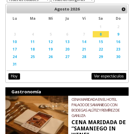
Agosto
2026
Lu
Ma
Mi
Ju
Vi
Sa
Do
1
2
3
4
5
6
7
8
9
10
11
12
13
14
15
16
17
18
19
20
21
22
23
24
25
26
27
28
29
30
31
Ver espectáculos
Hoy
Gastronomía
CENA MARIDADA EN EL HOTEL
PALACIO DE SAMANIEGO CON
BODEGAS ALÚTIZ Y REMÍREZ DE
GANUZA
CENA MARIDADA DE
“SAMANIEGO IN