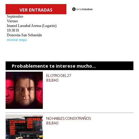
VER ENTRADAS
Septiembre
Viernes
Imanol Larzabal Aretoa (Lugaritz)
19:30 H
Donostia-San Sebastián
mostrar mapa
Probablemente te interese mucho...
EL OTRO DEL 27
BILBAO
NO HABLES CON EXTRAÑOS
BILBAO