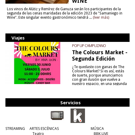
WINE”
Los vinos de Alútiz y Remírez de Ganuza serán los participantes de la
segunda de las cenas maridadas de la edición 2023 de "Samaniego in
Wine". Este singular evento gastronómico tendrá ...
(leer más)
Viajes
POP UP CAMPUZANO
The Colours Market -
Segunda Edición
¿Te quedaste con ganas de The
Colours Market? Si es así, estás
de suerte, porque anunciamos
con gran ilusión que vuelve a
nuestro espacio, en una segunda
edición y viene para quedarse....
(leer más)
Servicios
STREAMING
ARTES ESCÉNICAS
MÚSICA
Teatro
BBK LIVE