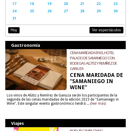
17
18
19
20
21
22
23
24
25
26
27
28
29
30
31
Ver espectáculos
Hoy
Gastronomía
CENA MARIDADA EN EL HOTEL
PALACIO DE SAMANIEGO CON
BODEGAS ALÚTIZ Y REMÍREZ DE
GANUZA
CENA MARIDADA DE
“SAMANIEGO IN
WINE”
Los vinos de Alútiz y Remírez de Ganuza serán los participantes de la
segunda de las cenas maridadas de la edición 2023 de "Samaniego in
Wine". Este singular evento gastronómico tendrá ...
(leer más)
Viajes
POP UP CAMPUZANO