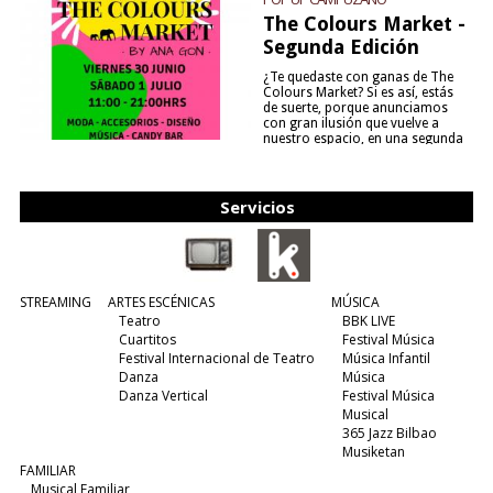
The Colours Market -
Segunda Edición
¿Te quedaste con ganas de The
Colours Market? Si es así, estás
de suerte, porque anunciamos
con gran ilusión que vuelve a
nuestro espacio, en una segunda
edición y viene para quedarse....
(leer más)
Servicios
STREAMING
ARTES ESCÉNICAS
MÚSICA
Teatro
BBK LIVE
Cuartitos
Festival Música
Festival Internacional de Teatro
Música Infantil
Danza
Música
Danza Vertical
Festival Música
Musical
365 Jazz Bilbao
Musiketan
FAMILIAR
Musical Familiar