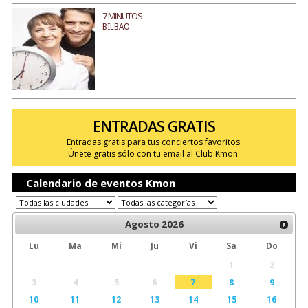
7 MINUTOS
BILBAO
ENTRADAS GRATIS
Entradas gratis para tus conciertos favoritos.
Únete gratis sólo con tu email al Club Kmon.
Calendario de eventos Kmon
Agosto
2026
Lu
Ma
Mi
Ju
Vi
Sa
Do
1
2
3
4
5
6
7
8
9
10
11
12
13
14
15
16