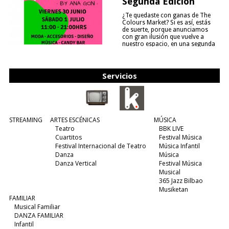
Segunda Edición
¿Te quedaste con ganas de The
Colours Market? Si es así, estás
de suerte, porque anunciamos
con gran ilusión que vuelve a
nuestro espacio, en una segunda
edición y viene para quedarse....
(leer más)
Servicios
STREAMING
ARTES ESCÉNICAS
MÚSICA
Teatro
BBK LIVE
Cuartitos
Festival Música
Festival Internacional de Teatro
Música Infantil
Danza
Música
Danza Vertical
Festival Música
Musical
365 Jazz Bilbao
Musiketan
FAMILIAR
Musical Familiar
DANZA FAMILIAR
Infantil