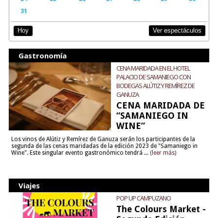
31
Ver espectáculos
Hoy
Gastronomía
CENA MARIDADA EN EL HOTEL
PALACIO DE SAMANIEGO CON
BODEGAS ALÚTIZ Y REMÍREZ DE
GANUZA
CENA MARIDADA DE
“SAMANIEGO IN
WINE”
Los vinos de Alútiz y Remírez de Ganuza serán los participantes de la
segunda de las cenas maridadas de la edición 2023 de "Samaniego in
Wine". Este singular evento gastronómico tendrá ...
(leer más)
Viajes
POP UP CAMPUZANO
The Colours Market -