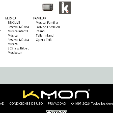
MÚSICA
FAMILIAR
BBK LIVE
Musical Familiar
Festival Música
DANZA FAMILIAR
o
Música Infantil
Infantil
Música
Taller Infantil
Festival Música
Opera Txiki
Musical
365 Jazz Bilbao
Musiketan
DAD
CONDICIONES DE USO
PRIVACIDAD
© 1997-2026. Todos los dere