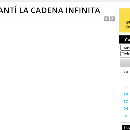
ANTÍ LA CADENA INFINITA
En
Ún
Ca
Lu
3
10
17
24
31
Ho