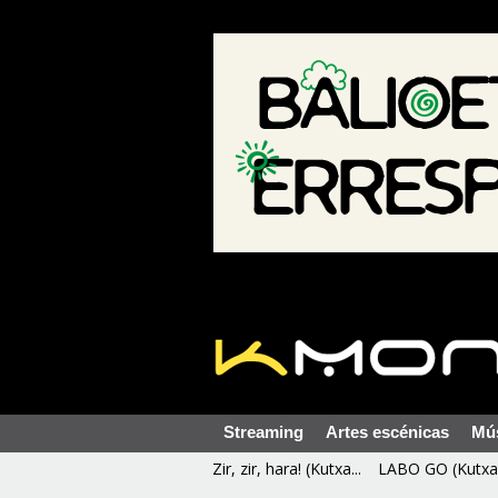
Streaming
Artes escénicas
Mú
Zir, zir, hara! (Kutxa...
LABO GO (Kutxa 