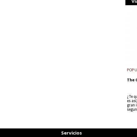
Vi
POP 
The 
¿Te q
es as
gran i
segun
Servicios