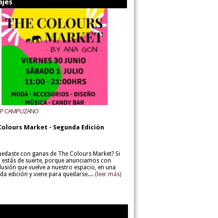
ajes
UP CAMPUZANO
Colours Market - Segunda Edición
uedaste con ganas de The Colours Market? Si
í, estás de suerte, porque anunciamos con
lusión que vuelve a nuestro espacio, en una
da edición y viene para quedarse....
(leer más)