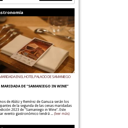
stronomía
MARIDADA EN EL HOTEL PALACIO DE SAMANIEGO
ODEGAS ALÚTIZ Y REMÍREZ DE GANUZA
 MARIDADA DE “SAMANIEGO IN WINE”
inos de Alútiz y Remírez de Ganuza serán los
cipantes de la segunda de las cenas maridadas
 edición 2023 de "Samaniego in Wine". Este
lar evento gastronómico tendrá ...
(leer más)