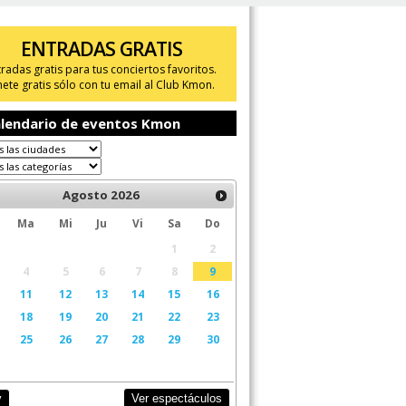
ENTRADAS GRATIS
tradas gratis para tus conciertos favoritos.
ete gratis sólo con tu email al Club Kmon.
lendario de eventos Kmon
Agosto
2026
Ma
Mi
Ju
Vi
Sa
Do
1
2
4
5
6
7
8
9
11
12
13
14
15
16
18
19
20
21
22
23
25
26
27
28
29
30
Ver espectáculos
y