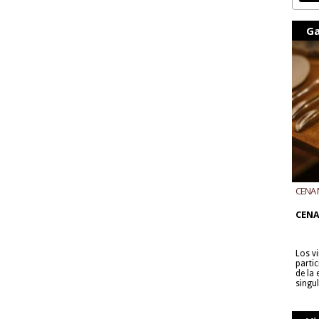
Ga
CENA 
CON B
CENA
Los v
parti
de la
singu