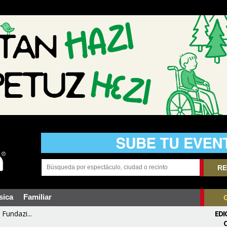
RE
sica
Familiar
Fundazi...
EDI