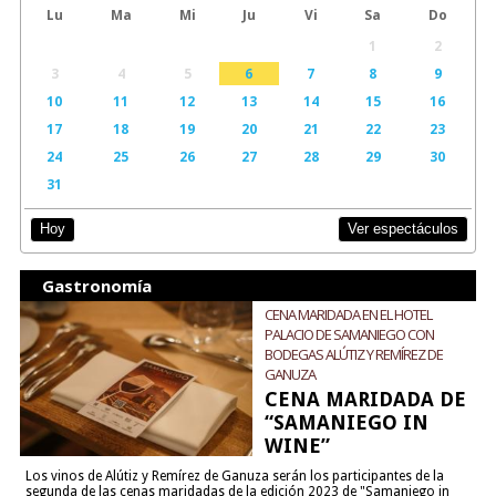
Lu
Ma
Mi
Ju
Vi
Sa
Do
1
2
3
4
5
6
7
8
9
10
11
12
13
14
15
16
17
18
19
20
21
22
23
24
25
26
27
28
29
30
31
Ver espectáculos
Hoy
Gastronomía
CENA MARIDADA EN EL HOTEL
PALACIO DE SAMANIEGO CON
BODEGAS ALÚTIZ Y REMÍREZ DE
GANUZA
CENA MARIDADA DE
“SAMANIEGO IN
WINE”
Los vinos de Alútiz y Remírez de Ganuza serán los participantes de la
segunda de las cenas maridadas de la edición 2023 de "Samaniego in