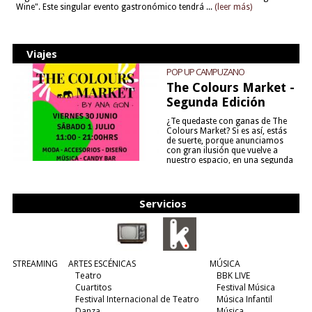
Wine". Este singular evento gastronómico tendrá ...
(leer más)
Viajes
POP UP CAMPUZANO
The Colours Market -
Segunda Edición
¿Te quedaste con ganas de The
Colours Market? Si es así, estás
de suerte, porque anunciamos
con gran ilusión que vuelve a
nuestro espacio, en una segunda
edición y viene para quedarse....
(leer más)
Servicios
STREAMING
ARTES ESCÉNICAS
MÚSICA
Teatro
BBK LIVE
Cuartitos
Festival Música
Festival Internacional de Teatro
Música Infantil
Danza
Música