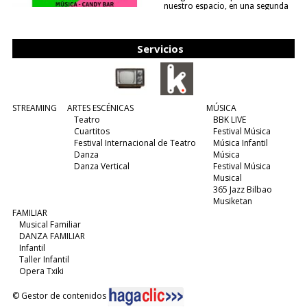
nuestro espacio, en una segunda
edición y viene para quedarse....
(leer más)
Servicios
STREAMING
ARTES ESCÉNICAS
MÚSICA
Teatro
BBK LIVE
Cuartitos
Festival Música
Festival Internacional de Teatro
Música Infantil
Danza
Música
Danza Vertical
Festival Música
Musical
365 Jazz Bilbao
Musiketan
FAMILIAR
Musical Familiar
DANZA FAMILIAR
Infantil
Taller Infantil
Opera Txiki
© Gestor de contenidos