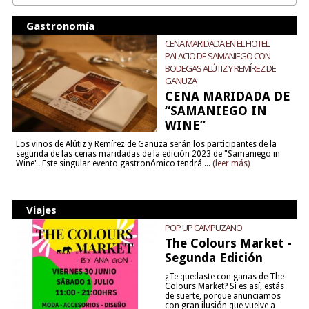
Gastronomía
CENA MARIDADA EN EL HOTEL
PALACIO DE SAMANIEGO CON
BODEGAS ALÚTIZ Y REMÍREZ DE
GANUZA
CENA MARIDADA DE
“SAMANIEGO IN
WINE”
Los vinos de Alútiz y Remírez de Ganuza serán los participantes de la
segunda de las cenas maridadas de la edición 2023 de "Samaniego in
Wine". Este singular evento gastronómico tendrá ...
(leer más)
Viajes
POP UP CAMPUZANO
The Colours Market -
Segunda Edición
¿Te quedaste con ganas de The
Colours Market? Si es así, estás
de suerte, porque anunciamos
con gran ilusión que vuelve a