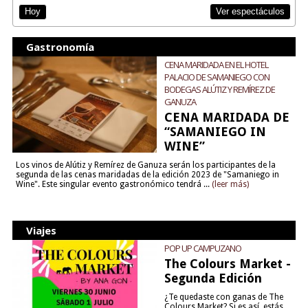
Ver espectáculos
Hoy
Gastronomía
CENA MARIDADA EN EL HOTEL
PALACIO DE SAMANIEGO CON
BODEGAS ALÚTIZ Y REMÍREZ DE
GANUZA
CENA MARIDADA DE
“SAMANIEGO IN
WINE”
Los vinos de Alútiz y Remírez de Ganuza serán los participantes de la
segunda de las cenas maridadas de la edición 2023 de "Samaniego in
Wine". Este singular evento gastronómico tendrá ...
(leer más)
Viajes
POP UP CAMPUZANO
The Colours Market -
Segunda Edición
¿Te quedaste con ganas de The
Colours Market? Si es así, estás