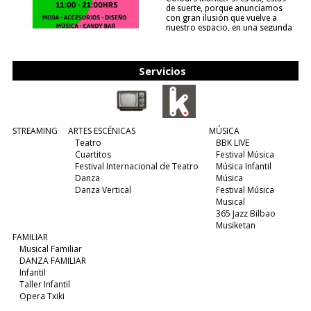
de suerte, porque anunciamos
con gran ilusión que vuelve a
nuestro espacio, en una segunda
edición y viene para quedarse....
(leer más)
Servicios
STREAMING
ARTES ESCÉNICAS
MÚSICA
Teatro
BBK LIVE
Cuartitos
Festival Música
Festival Internacional de Teatro
Música Infantil
Danza
Música
Danza Vertical
Festival Música
Musical
365 Jazz Bilbao
Musiketan
FAMILIAR
Musical Familiar
DANZA FAMILIAR
Infantil
Taller Infantil
Opera Txiki