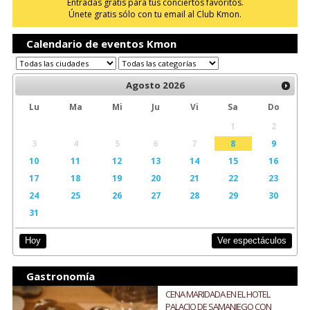
Entradas gratis para tus conciertos favoritos.
Únete gratis sólo con tu email al Club Kmon.
Calendario de eventos Kmon
Agosto
2026
Lu
Ma
Mi
Ju
Vi
Sa
Do
1
2
3
4
5
6
7
8
9
10
11
12
13
14
15
16
17
18
19
20
21
22
23
24
25
26
27
28
29
30
31
Ver espectáculos
Hoy
Gastronomía
CENA MARIDADA EN EL HOTEL
PALACIO DE SAMANIEGO CON