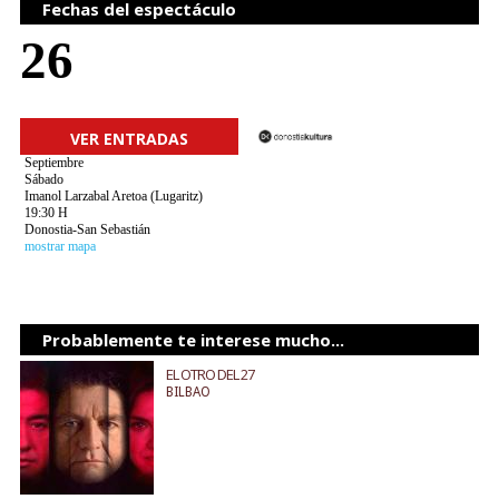
Fechas del espectáculo
26
VER ENTRADAS
Septiembre
Sábado
Imanol Larzabal Aretoa (Lugaritz)
19:30 H
Donostia-San Sebastián
mostrar mapa
Probablemente te interese mucho...
EL OTRO DEL 27
BILBAO