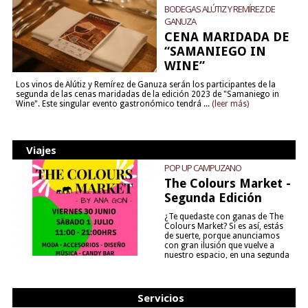
BODEGAS ALÚTIZ Y REMÍREZ DE
GANUZA
CENA MARIDADA DE
“SAMANIEGO IN
WINE”
Los vinos de Alútiz y Remírez de Ganuza serán los participantes de la
segunda de las cenas maridadas de la edición 2023 de "Samaniego in
Wine". Este singular evento gastronómico tendrá ...
(leer más)
Viajes
POP UP CAMPUZANO
The Colours Market -
Segunda Edición
¿Te quedaste con ganas de The
Colours Market? Si es así, estás
de suerte, porque anunciamos
con gran ilusión que vuelve a
nuestro espacio, en una segunda
edición y viene para quedarse....
(leer más)
Servicios