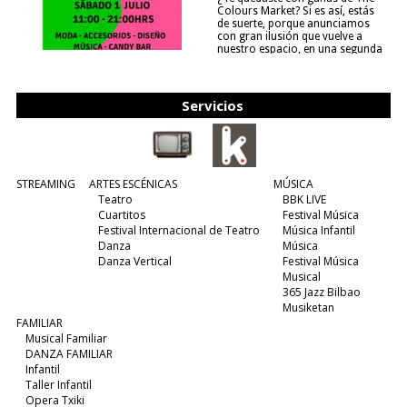
Colours Market? Si es así, estás
de suerte, porque anunciamos
con gran ilusión que vuelve a
nuestro espacio, en una segunda
edición y viene para quedarse....
(leer más)
Servicios
STREAMING
ARTES ESCÉNICAS
MÚSICA
Teatro
BBK LIVE
Cuartitos
Festival Música
Festival Internacional de Teatro
Música Infantil
Danza
Música
Danza Vertical
Festival Música
Musical
365 Jazz Bilbao
Musiketan
FAMILIAR
Musical Familiar
DANZA FAMILIAR
Infantil
Taller Infantil
Opera Txiki