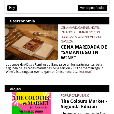
Ver espectáculos
Hoy
Gastronomía
CENA MARIDADA EN EL HOTEL
PALACIO DE SAMANIEGO CON
BODEGAS ALÚTIZ Y REMÍREZ DE
GANUZA
CENA MARIDADA DE
“SAMANIEGO IN
WINE”
Los vinos de Alútiz y Remírez de Ganuza serán los participantes de la
segunda de las cenas maridadas de la edición 2023 de "Samaniego in
Wine". Este singular evento gastronómico tendrá ...
(leer más)
Viajes
POP UP CAMPUZANO
The Colours Market -
Segunda Edición
¿Te quedaste con ganas de The