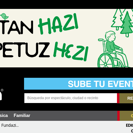
RE
sica
Familiar
Fundazi...
EDI