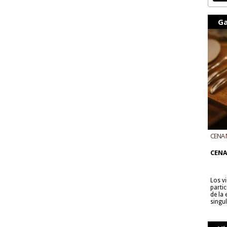
Ga
CENA 
CON B
CENA
Los v
parti
de la
singu