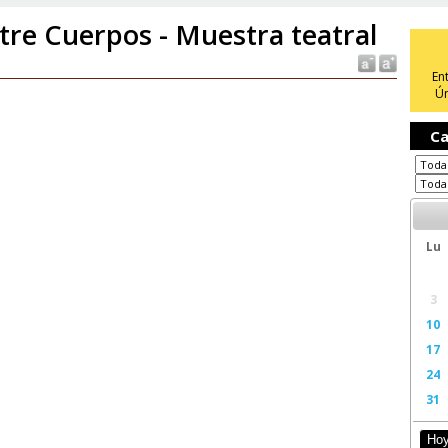
tre Cuerpos - Muestra teatral
En
Ún
Ca
Lu
3
10
17
24
31
Ho