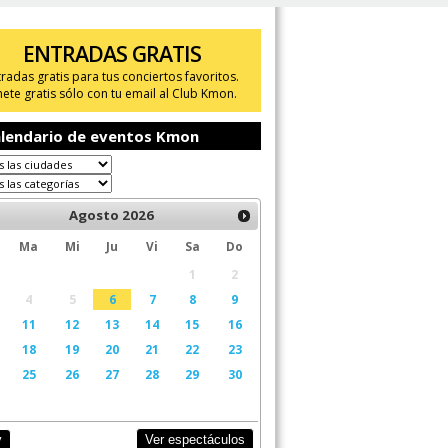
ENTRADAS GRATIS
tradas gratis para tus conciertos favoritos.
ete gratis sólo con tu email al Club Kmon.
lendario de eventos Kmon
Agosto
2026
Ma
Mi
Ju
Vi
Sa
Do
1
2
4
5
6
7
8
9
11
12
13
14
15
16
18
19
20
21
22
23
25
26
27
28
29
30
Ver espectáculos
y