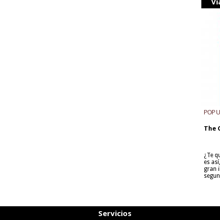
Vi
POP 
The 
¿Te q
es as
gran i
segun
Servicios