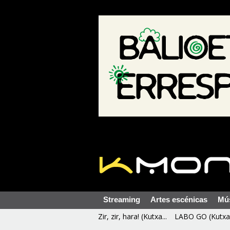
Streaming
Artes escénicas
Mú
Zir, zir, hara! (Kutxa...
LABO GO (Kutxa 