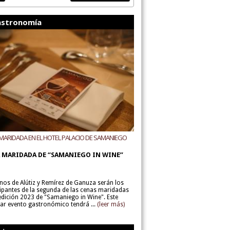
stronomía
MARIDADA EN EL HOTEL PALACIO DE SAMANIEGO
ODEGAS ALÚTIZ Y REMÍREZ DE GANUZA
 MARIDADA DE “SAMANIEGO IN WINE”
inos de Alútiz y Remírez de Ganuza serán los
cipantes de la segunda de las cenas maridadas
 edición 2023 de "Samaniego in Wine". Este
lar evento gastronómico tendrá ...
(leer más)