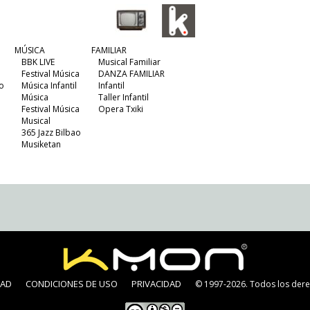
MÚSICA
FAMILIAR
BBK LIVE
Musical Familiar
Festival Música
DANZA FAMILIAR
o
Música Infantil
Infantil
Música
Taller Infantil
Festival Música
Opera Txiki
Musical
365 Jazz Bilbao
Musiketan
DAD
CONDICIONES DE USO
PRIVACIDAD
© 1997-2026. Todos los dere