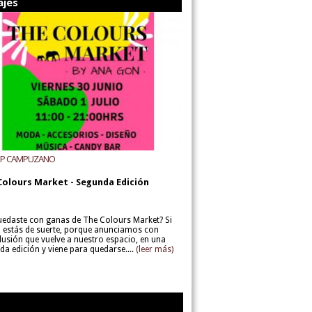
ajes
UP CAMPUZANO
Colours Market - Segunda Edición
uedaste con ganas de The Colours Market? Si
í, estás de suerte, porque anunciamos con
lusión que vuelve a nuestro espacio, en una
da edición y viene para quedarse....
(leer más)