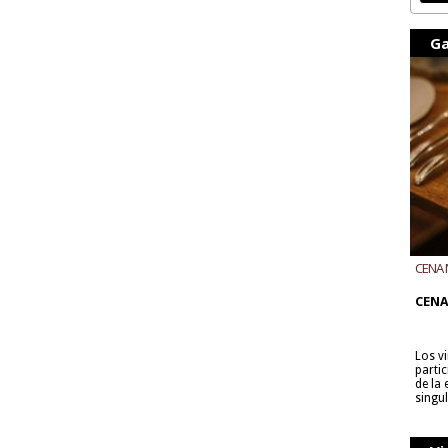
Ga
CENA 
CON B
CENA
Los v
parti
de la
singu