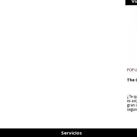
Vi
POP 
The 
¿Te q
es as
gran i
segun
Servicios