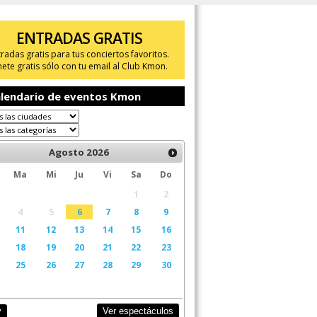
ENTRADAS GRATIS
tradas gratis para tus conciertos favoritos.
ete gratis sólo con tu email al Club Kmon.
lendario de eventos Kmon
Agosto
2026
Ma
Mi
Ju
Vi
Sa
Do
1
2
4
5
6
7
8
9
11
12
13
14
15
16
18
19
20
21
22
23
25
26
27
28
29
30
Ver espectáculos
y