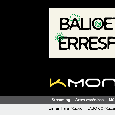
Streaming
Artes escénicas
Mú
Zir, zir, hara! (Kutxa...
LABO GO (Kutxa 