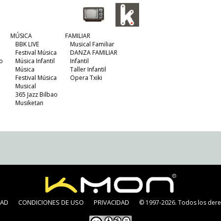
MÚSICA
FAMILIAR
BBK LIVE
Musical Familiar
Festival Música
DANZA FAMILIAR
o
Música Infantil
Infantil
Música
Taller Infantil
Festival Música
Opera Txiki
Musical
365 Jazz Bilbao
Musiketan
DAD
CONDICIONES DE USO
PRIVACIDAD
© 1997-2026. Todos los dere