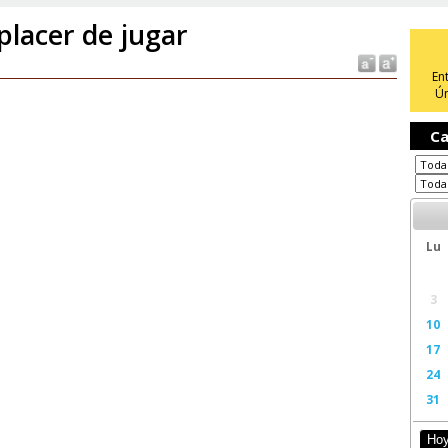
 placer de jugar
En
Ún
Ca
Lu
3
10
17
24
31
Ho