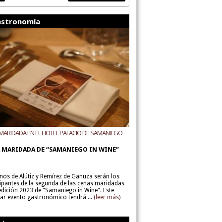
stronomía
MARIDADA EN EL HOTEL PALACIO DE SAMANIEGO
ODEGAS ALÚTIZ Y REMÍREZ DE GANUZA
 MARIDADA DE “SAMANIEGO IN WINE”
inos de Alútiz y Remírez de Ganuza serán los
cipantes de la segunda de las cenas maridadas
 edición 2023 de "Samaniego in Wine". Este
lar evento gastronómico tendrá ...
(leer más)