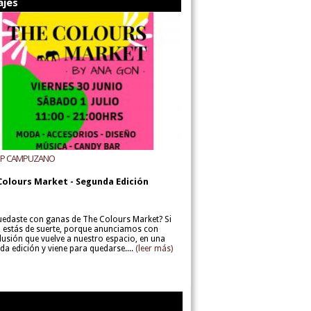
ajes
UP CAMPUZANO
Colours Market - Segunda Edición
uedaste con ganas de The Colours Market? Si
í, estás de suerte, porque anunciamos con
lusión que vuelve a nuestro espacio, en una
da edición y viene para quedarse....
(leer más)