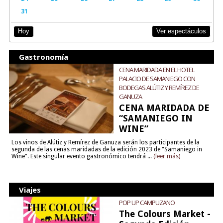
31
Ver espectáculos
Hoy
Gastronomía
CENA MARIDADA EN EL HOTEL
PALACIO DE SAMANIEGO CON
BODEGAS ALÚTIZ Y REMÍREZ DE
GANUZA
CENA MARIDADA DE
“SAMANIEGO IN
WINE”
Los vinos de Alútiz y Remírez de Ganuza serán los participantes de la
segunda de las cenas maridadas de la edición 2023 de "Samaniego in
Wine". Este singular evento gastronómico tendrá ...
(leer más)
Viajes
POP UP CAMPUZANO
The Colours Market -