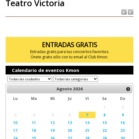
Teatro Victoria
ENTRADAS GRATIS
Entradas gratis para tus conciertos favoritos.
Únete gratis sólo con tu email al Club Kmon.
Calendario de eventos Kmon
Agosto
2026
Lu
Ma
Mi
Ju
Vi
Sa
Do
1
2
3
4
5
6
7
8
9
10
11
12
13
14
15
16
17
18
19
20
21
22
23
24
25
26
27
28
29
30