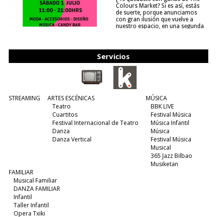
Colours Market? Si es así, estás
de suerte, porque anunciamos
con gran ilusión que vuelve a
nuestro espacio, en una segunda
edición y viene para quedarse....
(leer más)
Servicios
STREAMING
ARTES ESCÉNICAS
MÚSICA
Teatro
BBK LIVE
Cuartitos
Festival Música
Festival Internacional de Teatro
Música Infantil
Danza
Música
Danza Vertical
Festival Música
Musical
365 Jazz Bilbao
Musiketan
FAMILIAR
Musical Familiar
DANZA FAMILIAR
Infantil
Taller Infantil
Opera Txiki