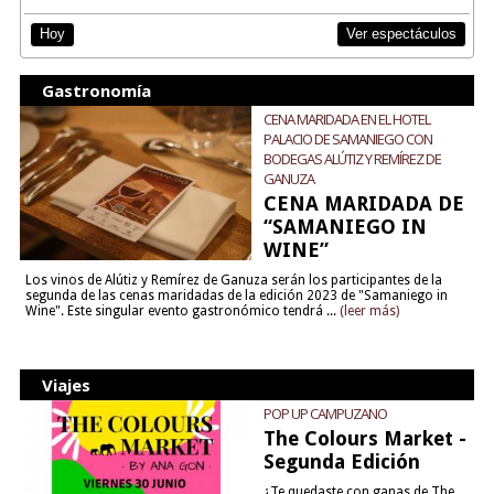
Ver espectáculos
Hoy
Gastronomía
CENA MARIDADA EN EL HOTEL
PALACIO DE SAMANIEGO CON
BODEGAS ALÚTIZ Y REMÍREZ DE
GANUZA
CENA MARIDADA DE
“SAMANIEGO IN
WINE”
Los vinos de Alútiz y Remírez de Ganuza serán los participantes de la
segunda de las cenas maridadas de la edición 2023 de "Samaniego in
Wine". Este singular evento gastronómico tendrá ...
(leer más)
Viajes
POP UP CAMPUZANO
The Colours Market -
Segunda Edición
¿Te quedaste con ganas de The