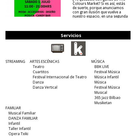
Colours Market? Si es así, estás
de suerte, porque anunciamos
con gran ilusión que vuelve a
nuestro espacio, en una segunda
edición y viene para quedarse....
(leer más)
Servicios
STREAMING
ARTES ESCÉNICAS
MÚSICA
Teatro
BBK LIVE
Cuartitos
Festival Música
Festival Internacional de Teatro
Música Infantil
Danza
Música
Danza Vertical
Festival Música
Musical
365 Jazz Bilbao
Musiketan
FAMILIAR
Musical Familiar
DANZA FAMILIAR
Infantil
Taller Infantil
Opera Txiki