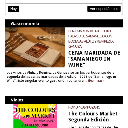
Ver espectáculos
Hoy
Gastronomía
CENA MARIDADA EN EL HOTEL
PALACIO DE SAMANIEGO CON
BODEGAS ALÚTIZ Y REMÍREZ DE
GANUZA
CENA MARIDADA DE
“SAMANIEGO IN
WINE”
Los vinos de Alútiz y Remírez de Ganuza serán los participantes de la
segunda de las cenas maridadas de la edición 2023 de "Samaniego in
Wine". Este singular evento gastronómico tendrá ...
(leer más)
Viajes
POP UP CAMPUZANO
The Colours Market -
Segunda Edición
¿Te quedaste con ganas de The