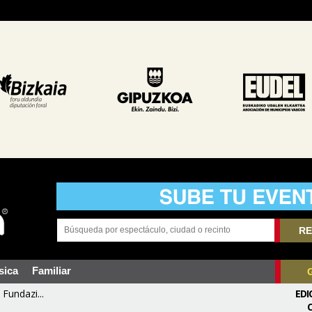
RE
sica
Familiar
Fundazi...
EDI