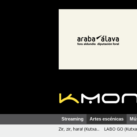
Streaming
Artes escénicas
Mú
Zir, zir, hara! (Kutxa...
LABO GO (Kutxa 