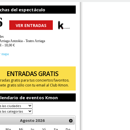
chas del espectáculo
6
VER ENTRADAS
les
Arriaga Antzokia - Teatro Arriaga
H - 18,00 €
r mapa
ENTRADAS GRATIS
tradas gratis para tus conciertos favoritos.
ete gratis sólo con tu email al Club Kmon.
lendario de eventos Kmon
Agosto
2026
Ma
Mi
Ju
Vi
Sa
Do