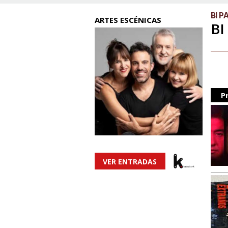
BI P
ARTES ESCÉNICAS
BI
P
VER ENTRADAS