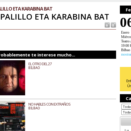
ALILLO ETA KARABINA BAT
Fe
 PALILLO ETA KARABINA BAT
0
Enero
Miérco
Teatro 
19:00 
Bilbao
robablemente te interese mucho...
mostra
EL OTRO DEL 27
BILBAO
En
Ún
Ca
NO HABLES CON EXTRAÑOS
BILBAO
Lu