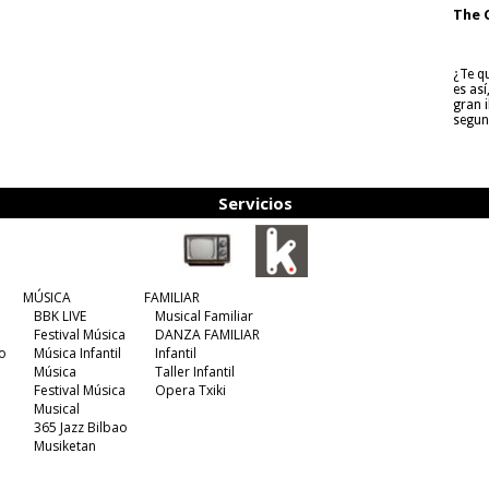
The 
¿Te q
es as
gran i
segun
Servicios
MÚSICA
FAMILIAR
BBK LIVE
Musical Familiar
Festival Música
DANZA FAMILIAR
o
Música Infantil
Infantil
Música
Taller Infantil
Festival Música
Opera Txiki
Musical
365 Jazz Bilbao
Musiketan