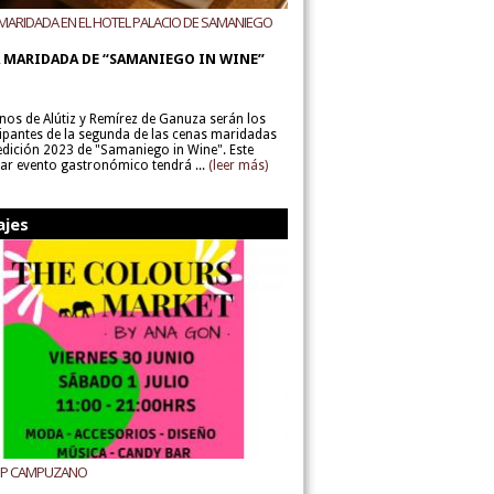
MARIDADA EN EL HOTEL PALACIO DE SAMANIEGO
ODEGAS ALÚTIZ Y REMÍREZ DE GANUZA
 MARIDADA DE “SAMANIEGO IN WINE”
inos de Alútiz y Remírez de Ganuza serán los
cipantes de la segunda de las cenas maridadas
 edición 2023 de "Samaniego in Wine". Este
lar evento gastronómico tendrá ...
(leer más)
ajes
UP CAMPUZANO