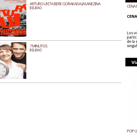
ARTURO UI ETA BERE GORAKADA JASANEZINA
CENA 
BILBAO
CON B
CENA
Los v
parti
de la
7 MINUTOS
singu
BILBAO
Vi
POP 