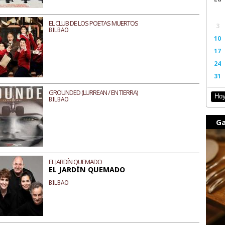
EL CLUB DE LOS POETAS MUERTOS
3
BILBAO
10
17
24
31
GROUNDED (LURREAN / EN TIERRA)
Ho
BILBAO
Ga
EL JARDÍN QUEMADO
EL JARDÍN QUEMADO
BILBAO