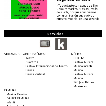
¿Te quedaste con ganas de The
Colours Market? Si es así, estás
de suerte, porque anunciamos
con gran ilusión que vuelve a
nuestro espacio, en una segunda
edición y viene para quedarse....
(leer más)
Servicios
STREAMING
ARTES ESCÉNICAS
MÚSICA
Teatro
BBK LIVE
Cuartitos
Festival Música
Festival Internacional de Teatro
Música Infantil
Danza
Música
Danza Vertical
Festival Música
Musical
365 Jazz Bilbao
Musiketan
FAMILIAR
Musical Familiar
DANZA FAMILIAR
Infantil