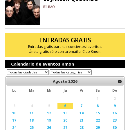
BILBAO
ENTRADAS GRATIS
Entradas gratis para tus conciertos favoritos.
Únete gratis sólo con tu email al Club Kmon.
Calendario de eventos Kmon
Agosto
2026
Lu
Ma
Mi
Ju
Vi
Sa
Do
1
2
3
4
5
6
7
8
9
10
11
12
13
14
15
16
17
18
19
20
21
22
23
24
25
26
27
28
29
30