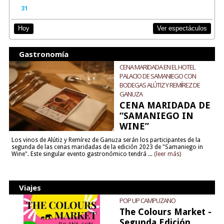
31
Ver espectáculos
Hoy
Gastronomía
CENA MARIDADA EN EL HOTEL
PALACIO DE SAMANIEGO CON
BODEGAS ALÚTIZ Y REMÍREZ DE
GANUZA
CENA MARIDADA DE
“SAMANIEGO IN
WINE”
Los vinos de Alútiz y Remírez de Ganuza serán los participantes de la
segunda de las cenas maridadas de la edición 2023 de "Samaniego in
Wine". Este singular evento gastronómico tendrá ...
(leer más)
Viajes
POP UP CAMPUZANO
The Colours Market -
Segunda Edición