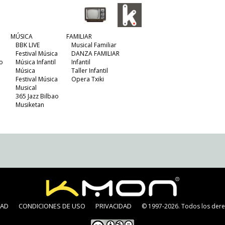
MÚSICA
FAMILIAR
BBK LIVE
Musical Familiar
Festival Música
DANZA FAMILIAR
o
Música Infantil
Infantil
Música
Taller Infantil
Festival Música
Opera Txiki
Musical
365 Jazz Bilbao
Musiketan
DAD
CONDICIONES DE USO
PRIVACIDAD
© 1997-2026. Todos los dere