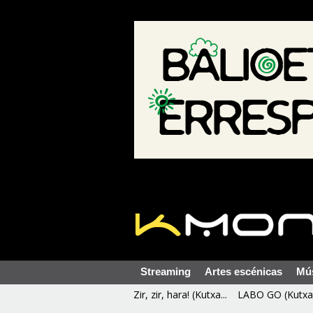
Streaming
Artes escénicas
Mú
Zir, zir, hara! (Kutxa...
LABO GO (Kutxa 