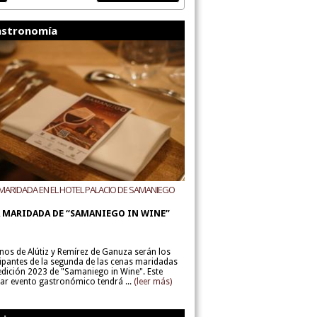
stronomía
MARIDADA EN EL HOTEL PALACIO DE SAMANIEGO
ODEGAS ALÚTIZ Y REMÍREZ DE GANUZA
 MARIDADA DE “SAMANIEGO IN WINE”
inos de Alútiz y Remírez de Ganuza serán los
cipantes de la segunda de las cenas maridadas
 edición 2023 de "Samaniego in Wine". Este
lar evento gastronómico tendrá ...
(leer más)