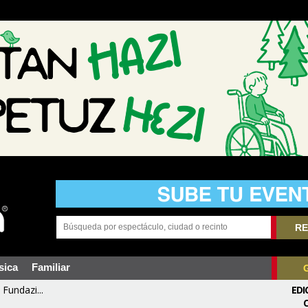
RE
sica
Familiar
Fundazi...
EDI