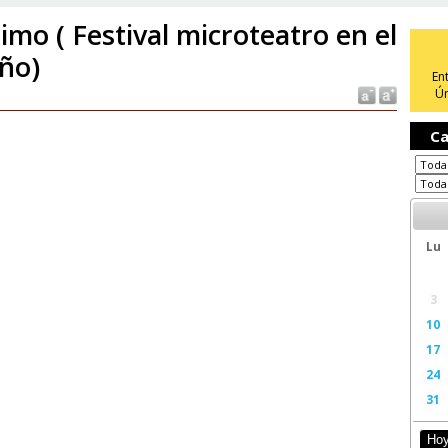
imo ( Festival microteatro en el
ño)
En
Ún
Ca
Lu
3
10
17
24
31
Ho