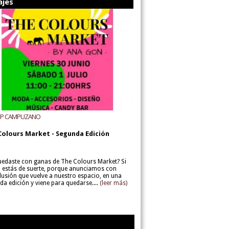
ajes
UP CAMPUZANO
Colours Market - Segunda Edición
uedaste con ganas de The Colours Market? Si
í, estás de suerte, porque anunciamos con
lusión que vuelve a nuestro espacio, en una
da edición y viene para quedarse....
(leer más)