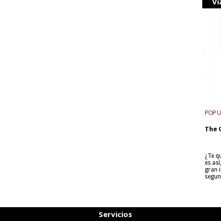
Vi
POP 
The 
¿Te q
es as
gran i
segun
Servicios