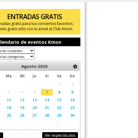
ENTRADAS GRATIS
tradas gratis para tus conciertos favoritos.
ete gratis sólo con tu email al Club Kmon.
lendario de eventos Kmon
Agosto
2026
Ma
Mi
Ju
Vi
Sa
Do
1
2
4
5
6
7
8
9
11
12
13
14
15
16
18
19
20
21
22
23
25
26
27
28
29
30
Ver espectáculos
y