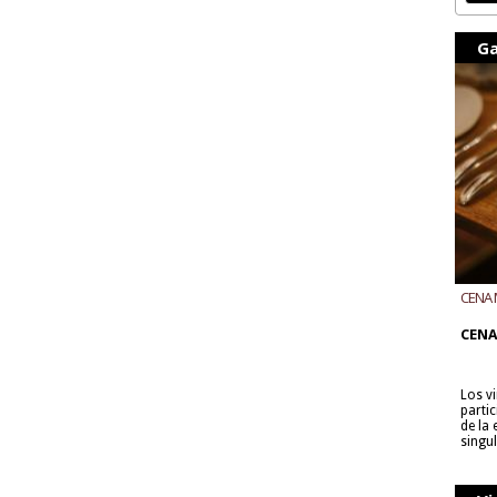
Ga
CENA 
CON B
CENA
Los v
parti
de la
singu