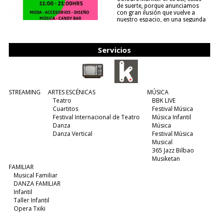
de suerte, porque anunciamos
con gran ilusión que vuelve a
nuestro espacio, en una segunda
edición y viene para quedarse....
(leer más)
Servicios
STREAMING
ARTES ESCÉNICAS
MÚSICA
Teatro
BBK LIVE
Cuartitos
Festival Música
Festival Internacional de Teatro
Música Infantil
Danza
Música
Danza Vertical
Festival Música
Musical
365 Jazz Bilbao
Musiketan
FAMILIAR
Musical Familiar
DANZA FAMILIAR
Infantil
Taller Infantil
Opera Txiki