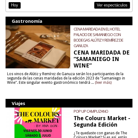
Ver espectáculos
Hoy
Gastronomía
CENA MARIDADA EN EL HOTEL
PALACIO DE SAMANIEGO CON
BODEGAS ALÚTIZ Y REMÍREZ DE
GANUZA
CENA MARIDADA DE
“SAMANIEGO IN
WINE”
Los vinos de Alútiz y Remírez de Ganuza serán los participantes de la
segunda de las cenas maridadas de la edición 2023 de "Samaniego in
Wine". Este singular evento gastronómico tendrá ...
(leer más)
Viajes
POP UP CAMPUZANO
The Colours Market -
Segunda Edición
¿Te quedaste con ganas de The
Colours Market? Si es así, estás