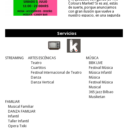
Colours Market? Si es así, estás
de suerte, porque anunciamos
con gran ilusión que vuelve a
nuestro espacio, en una segunda
edición y viene para quedarse....
(leer más)
Servicios
STREAMING
ARTES ESCÉNICAS
MÚSICA
Teatro
BBK LIVE
Cuartitos
Festival Música
Festival Internacional de Teatro
Música Infantil
Danza
Música
Danza Vertical
Festival Música
Musical
365 Jazz Bilbao
Musiketan
FAMILIAR
Musical Familiar
DANZA FAMILIAR
Infantil
Taller Infantil
Opera Txiki