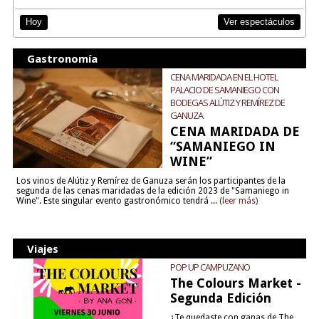
Ver espectáculos
Hoy
Gastronomía
CENA MARIDADA EN EL HOTEL
PALACIO DE SAMANIEGO CON
BODEGAS ALÚTIZ Y REMÍREZ DE
GANUZA
CENA MARIDADA DE
“SAMANIEGO IN
WINE”
Los vinos de Alútiz y Remírez de Ganuza serán los participantes de la
segunda de las cenas maridadas de la edición 2023 de "Samaniego in
Wine". Este singular evento gastronómico tendrá ...
(leer más)
Viajes
POP UP CAMPUZANO
The Colours Market -
Segunda Edición
¿Te quedaste con ganas de The