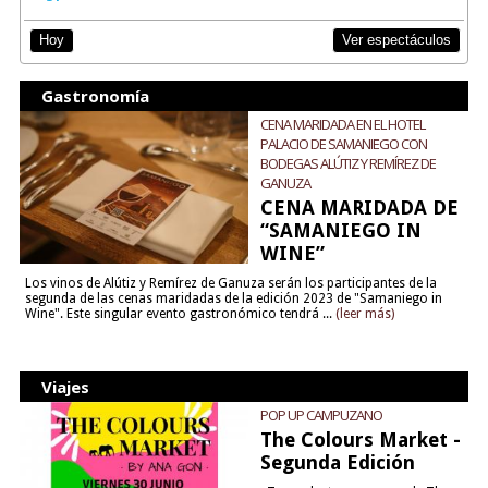
Ver espectáculos
Hoy
Gastronomía
CENA MARIDADA EN EL HOTEL
PALACIO DE SAMANIEGO CON
BODEGAS ALÚTIZ Y REMÍREZ DE
GANUZA
CENA MARIDADA DE
“SAMANIEGO IN
WINE”
Los vinos de Alútiz y Remírez de Ganuza serán los participantes de la
segunda de las cenas maridadas de la edición 2023 de "Samaniego in
Wine". Este singular evento gastronómico tendrá ...
(leer más)
Viajes
POP UP CAMPUZANO
The Colours Market -
Segunda Edición