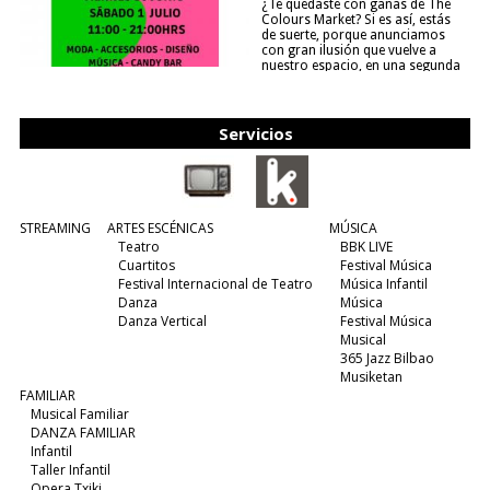
¿Te quedaste con ganas de The
Colours Market? Si es así, estás
de suerte, porque anunciamos
con gran ilusión que vuelve a
nuestro espacio, en una segunda
edición y viene para quedarse....
(leer más)
Servicios
STREAMING
ARTES ESCÉNICAS
MÚSICA
Teatro
BBK LIVE
Cuartitos
Festival Música
Festival Internacional de Teatro
Música Infantil
Danza
Música
Danza Vertical
Festival Música
Musical
365 Jazz Bilbao
Musiketan
FAMILIAR
Musical Familiar
DANZA FAMILIAR
Infantil
Taller Infantil
Opera Txiki