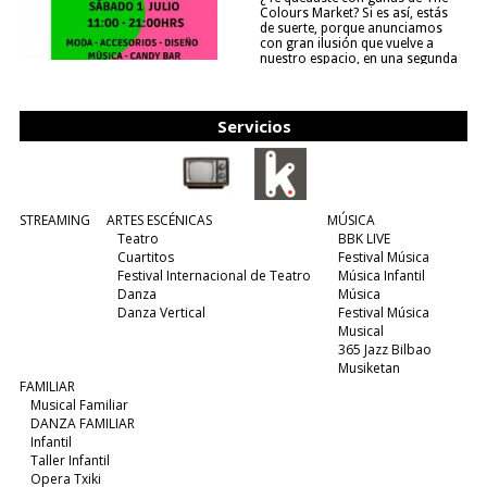
Colours Market? Si es así, estás
de suerte, porque anunciamos
con gran ilusión que vuelve a
nuestro espacio, en una segunda
edición y viene para quedarse....
(leer más)
Servicios
STREAMING
ARTES ESCÉNICAS
MÚSICA
Teatro
BBK LIVE
Cuartitos
Festival Música
Festival Internacional de Teatro
Música Infantil
Danza
Música
Danza Vertical
Festival Música
Musical
365 Jazz Bilbao
Musiketan
FAMILIAR
Musical Familiar
DANZA FAMILIAR
Infantil
Taller Infantil
Opera Txiki