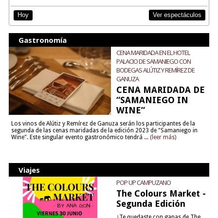
Ver espectáculos
Hoy
Gastronomía
CENA MARIDADA EN EL HOTEL
PALACIO DE SAMANIEGO CON
BODEGAS ALÚTIZ Y REMÍREZ DE
GANUZA
CENA MARIDADA DE
“SAMANIEGO IN
WINE”
Los vinos de Alútiz y Remírez de Ganuza serán los participantes de la
segunda de las cenas maridadas de la edición 2023 de "Samaniego in
Wine". Este singular evento gastronómico tendrá ...
(leer más)
Viajes
POP UP CAMPUZANO
The Colours Market -
Segunda Edición
¿Te quedaste con ganas de The