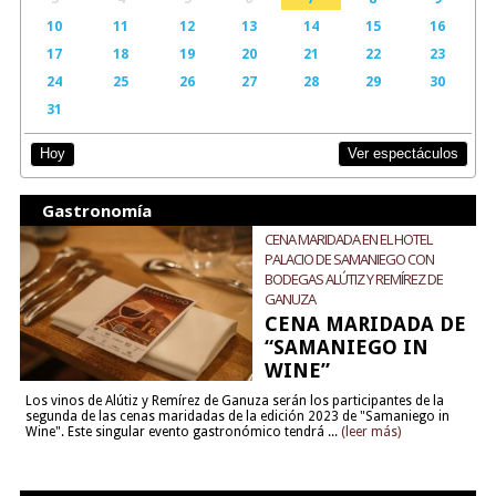
10
11
12
13
14
15
16
17
18
19
20
21
22
23
24
25
26
27
28
29
30
31
Ver espectáculos
Hoy
Gastronomía
CENA MARIDADA EN EL HOTEL
PALACIO DE SAMANIEGO CON
BODEGAS ALÚTIZ Y REMÍREZ DE
GANUZA
CENA MARIDADA DE
“SAMANIEGO IN
WINE”
Los vinos de Alútiz y Remírez de Ganuza serán los participantes de la
segunda de las cenas maridadas de la edición 2023 de "Samaniego in
Wine". Este singular evento gastronómico tendrá ...
(leer más)