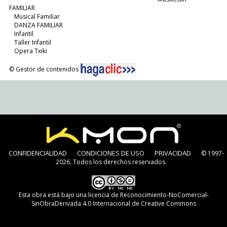
FAMILIAR
Musical Familiar
DANZA FAMILIAR
Infantil
Taller Infantil
Opera Txiki
© Gestor de contenidos
CONFIDENCIALIDAD
CONDICIONES DE USO
PRIVACIDAD
© 1997-
2026. Todos los derechos reservados.
Esta obra está bajo una
licencia de Reconocimiento-NoComercial-
SinObraDerivada 4.0 Internacional de Creative Commons