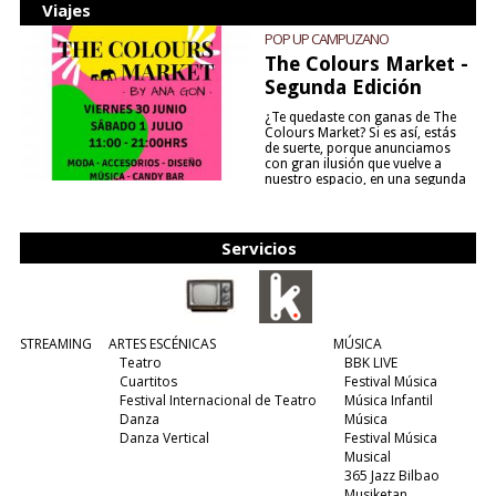
Viajes
POP UP CAMPUZANO
The Colours Market -
Segunda Edición
¿Te quedaste con ganas de The
Colours Market? Si es así, estás
de suerte, porque anunciamos
con gran ilusión que vuelve a
nuestro espacio, en una segunda
edición y viene para quedarse....
(leer más)
Servicios
STREAMING
ARTES ESCÉNICAS
MÚSICA
Teatro
BBK LIVE
Cuartitos
Festival Música
Festival Internacional de Teatro
Música Infantil
Danza
Música
Danza Vertical
Festival Música
Musical
365 Jazz Bilbao
Musiketan