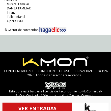
Musical Familiar
DANZA FAMILIAR
Infantil
Taller Infantil
Opera Txiki
© Gestor de contenidos
CONFIDENCIALIDAD
CONDICIONES DE USO
PRIVACIDAD
© 1997-
2026. Todos los derechos reservados.
Esta obra está bajo una
licencia de Reconocimiento-NoComercial-
SinObraDerivada 4.0 Internacional de Creative Commons
VER ENTRADAS