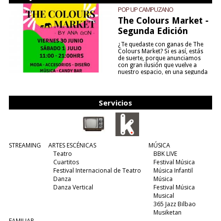
POP UP CAMPUZANO
The Colours Market -
Segunda Edición
¿Te quedaste con ganas de The
Colours Market? Si es así, estás
de suerte, porque anunciamos
con gran ilusión que vuelve a
nuestro espacio, en una segunda
edición y viene para quedarse....
(leer más)
Servicios
STREAMING
ARTES ESCÉNICAS
MÚSICA
Teatro
BBK LIVE
Cuartitos
Festival Música
Festival Internacional de Teatro
Música Infantil
Danza
Música
Danza Vertical
Festival Música
Musical
365 Jazz Bilbao
Musiketan
FAMILIAR