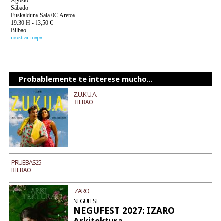
Agosto
Sábado
Euskalduna-Sala 0C Aretoa
19:30 H - 13,50 €
Bilbao
mostrar mapa
Probablemente te interese mucho...
Z.U.K.U.A.
BILBAO
PRUEBAS25
BILBAO
IZARO
NEGUFEST
NEGUFEST 2027: IZARO
Arkitektura