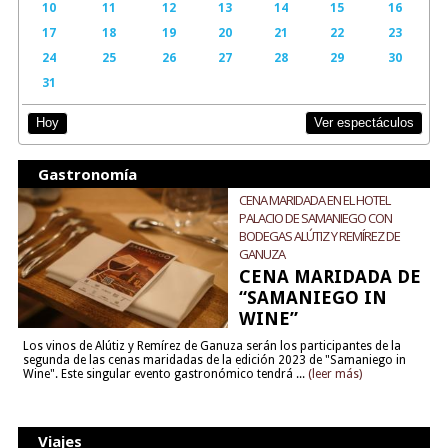
10
11
12
13
14
15
16
17
18
19
20
21
22
23
24
25
26
27
28
29
30
31
Ver espectáculos
Hoy
Gastronomía
CENA MARIDADA EN EL HOTEL
PALACIO DE SAMANIEGO CON
BODEGAS ALÚTIZ Y REMÍREZ DE
GANUZA
CENA MARIDADA DE
“SAMANIEGO IN
WINE”
Los vinos de Alútiz y Remírez de Ganuza serán los participantes de la
segunda de las cenas maridadas de la edición 2023 de "Samaniego in
Wine". Este singular evento gastronómico tendrá ...
(leer más)
Viajes