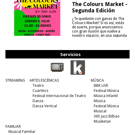
The Colours Market -
Segunda Edición
¿Te quedaste con ganas de The
Colours Market? Si es así, estás
de suerte, porque anunciamos
con gran ilusión que vuelve a
nuestro espacio, en una segunda
edición y viene para quedarse....
(leer más)
Servicios
STREAMING
ARTES ESCÉNICAS
MÚSICA
Teatro
BBK LIVE
Cuartitos
Festival Música
Festival Internacional de Teatro
Música Infantil
Danza
Música
Danza Vertical
Festival Música
Musical
365 Jazz Bilbao
Musiketan
FAMILIAR
Musical Familiar