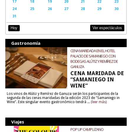
17
18
19
20
21
22
23
24
25
26
27
28
29
30
31
Ver espectáculos
Hoy
Gastronomía
CENA MARIDADA EN EL HOTEL
PALACIO DE SAMANIEGO CON
BODEGAS ALÚTIZ Y REMÍREZ DE
GANUZA
CENA MARIDADA DE
“SAMANIEGO IN
WINE”
Los vinos de Alútiz y Remírez de Ganuza serán los participantes de la
segunda de las cenas maridadas de la edición 2023 de "Samaniego in
Wine". Este singular evento gastronómico tendrá ...
(leer más)
Viajes
POP UP CAMPUZANO