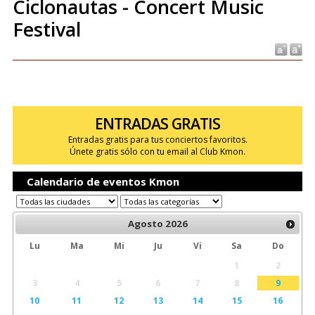
Ciclonautas - Concert Music
Festival
ENTRADAS GRATIS
Entradas gratis para tus conciertos favoritos.
Únete gratis sólo con tu email al Club Kmon.
Calendario de eventos Kmon
Agosto
2026
Lu
Ma
Mi
Ju
Vi
Sa
Do
1
2
3
4
5
6
7
8
9
10
11
12
13
14
15
16