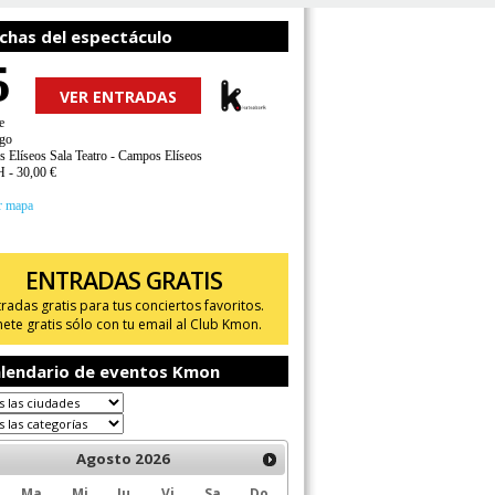
chas del espectáculo
5
VER ENTRADAS
e
go
 Elíseos Sala Teatro - Campos Elíseos
H - 30,00 €
r mapa
ENTRADAS GRATIS
tradas gratis para tus conciertos favoritos.
ete gratis sólo con tu email al Club Kmon.
lendario de eventos Kmon
Agosto
2026
Ma
Mi
Ju
Vi
Sa
Do