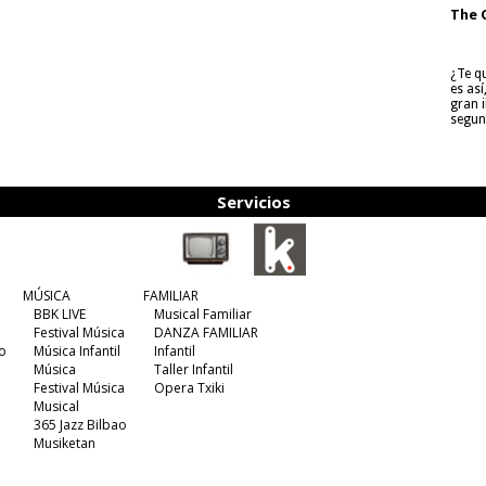
The 
¿Te q
es as
gran i
segun
Servicios
MÚSICA
FAMILIAR
BBK LIVE
Musical Familiar
Festival Música
DANZA FAMILIAR
o
Música Infantil
Infantil
Música
Taller Infantil
Festival Música
Opera Txiki
Musical
365 Jazz Bilbao
Musiketan