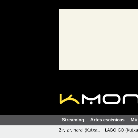
Streaming
Artes escénicas
Mú
Zir, zir, hara! (Kutxa...
LABO GO (Kutxa 