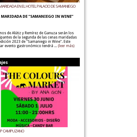
MARIDADA EN EL HOTEL PALACIO DE SAMANIEGO
ODEGAS ALÚTIZ Y REMÍREZ DE GANUZA
 MARIDADA DE “SAMANIEGO IN WINE”
inos de Alútiz y Remírez de Ganuza serán los
cipantes de la segunda de las cenas maridadas
 edición 2023 de "Samaniego in Wine". Este
lar evento gastronómico tendrá ...
(leer más)
ajes
UP CAMPUZANO