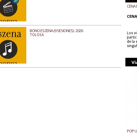
CENA 
CON B
CENA
BONO ESZENA (9 SESIONES) - 2026
Los v
TOLOSA
parti
de la
singu
Vi
POP 