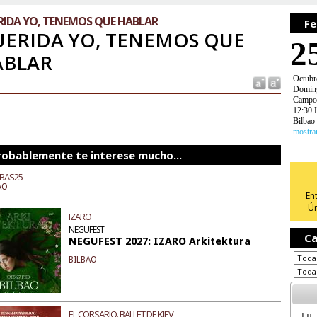
RIDA YO, TENEMOS QUE HABLAR
Fe
ERIDA YO, TENEMOS QUE
2
ABLAR
Octubr
Domin
Campos
12:30 
Bilbao
mostra
robablemente te interese mucho...
BAS25
AO
En
Ún
IZARO
NEGUFEST
Ca
NEGUFEST 2027: IZARO Arkitektura
BILBAO
EL CORSARIO. BALLET DE KIEV
Lu