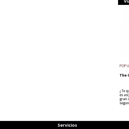
Vi
POP 
The 
¿Te q
es as
gran i
segun
Servicios