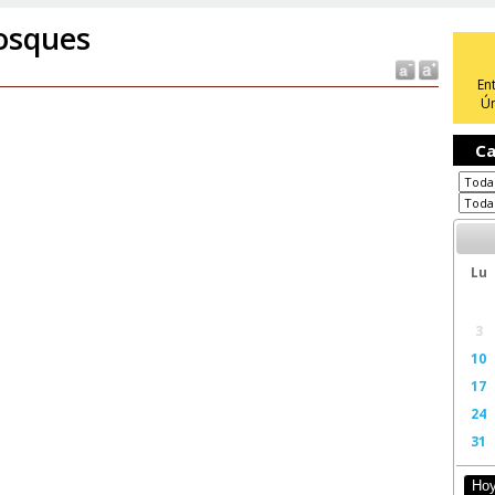
sques
En
Ún
Ca
Lu
3
10
17
24
31
Ho