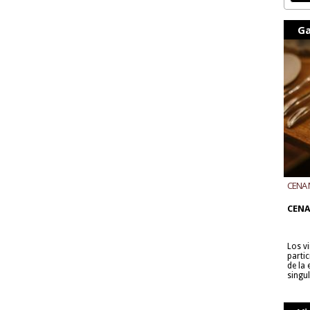
Ga
CENA 
CON B
CENA
Los v
parti
de la
singu