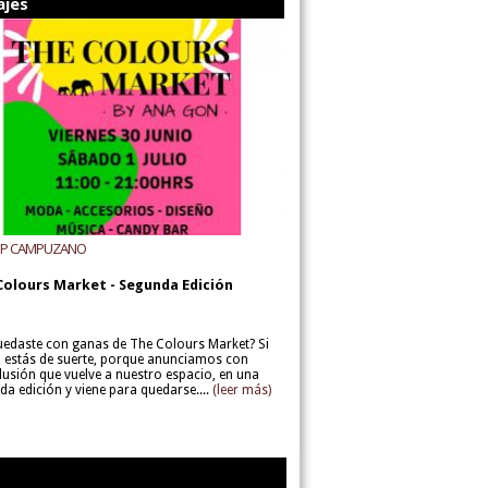
ajes
UP CAMPUZANO
Colours Market - Segunda Edición
uedaste con ganas de The Colours Market? Si
í, estás de suerte, porque anunciamos con
lusión que vuelve a nuestro espacio, en una
da edición y viene para quedarse....
(leer más)