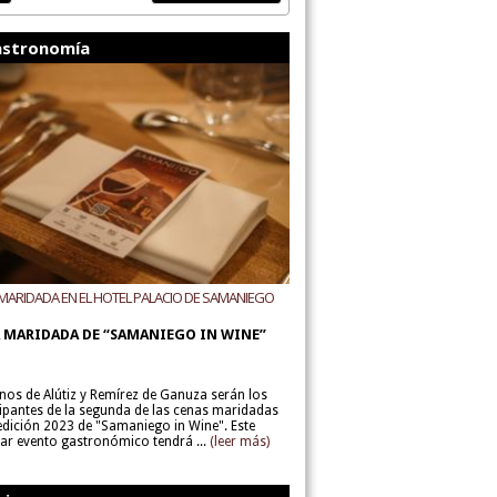
stronomía
MARIDADA EN EL HOTEL PALACIO DE SAMANIEGO
ODEGAS ALÚTIZ Y REMÍREZ DE GANUZA
 MARIDADA DE “SAMANIEGO IN WINE”
inos de Alútiz y Remírez de Ganuza serán los
cipantes de la segunda de las cenas maridadas
 edición 2023 de "Samaniego in Wine". Este
lar evento gastronómico tendrá ...
(leer más)