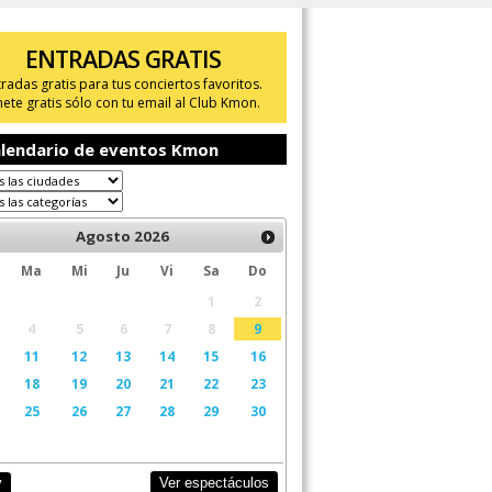
ENTRADAS GRATIS
tradas gratis para tus conciertos favoritos.
ete gratis sólo con tu email al Club Kmon.
lendario de eventos Kmon
Agosto
2026
Ma
Mi
Ju
Vi
Sa
Do
1
2
4
5
6
7
8
9
11
12
13
14
15
16
18
19
20
21
22
23
25
26
27
28
29
30
Ver espectáculos
y