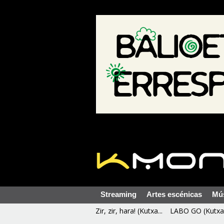
Streaming
Artes escénicas
Mú
Zir, zir, hara! (Kutxa...
LABO GO (Kutxa 