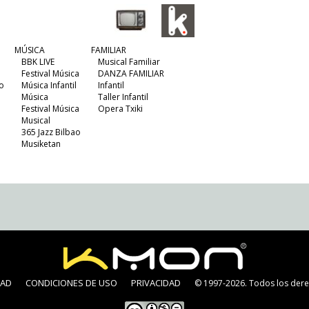
MÚSICA
FAMILIAR
BBK LIVE
Musical Familiar
Festival Música
DANZA FAMILIAR
o
Música Infantil
Infantil
Música
Taller Infantil
Festival Música
Opera Txiki
Musical
365 Jazz Bilbao
Musiketan
DAD
CONDICIONES DE USO
PRIVACIDAD
© 1997-2026. Todos los dere