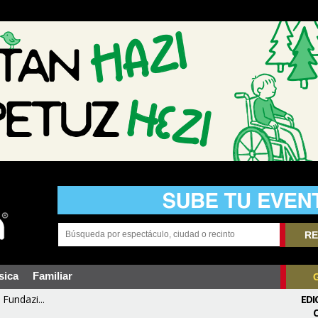
RE
sica
Familiar
Fundazi...
EDI