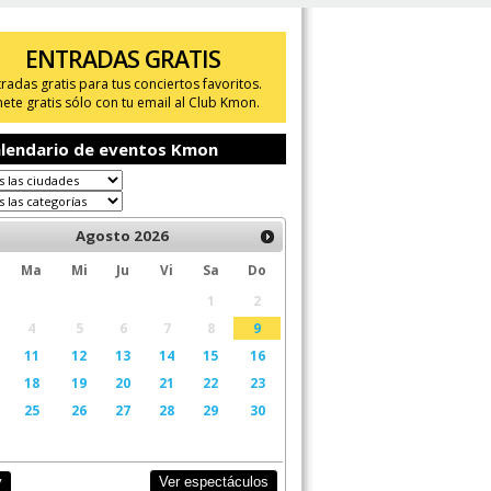
ENTRADAS GRATIS
tradas gratis para tus conciertos favoritos.
ete gratis sólo con tu email al Club Kmon.
lendario de eventos Kmon
Agosto
2026
Ma
Mi
Ju
Vi
Sa
Do
1
2
4
5
6
7
8
9
11
12
13
14
15
16
18
19
20
21
22
23
25
26
27
28
29
30
Ver espectáculos
y