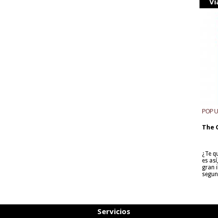
Vi
POP 
The 
¿Te q
es as
gran i
segun
Servicios