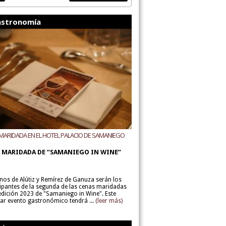
stronomía
MARIDADA EN EL HOTEL PALACIO DE SAMANIEGO
ODEGAS ALÚTIZ Y REMÍREZ DE GANUZA
 MARIDADA DE “SAMANIEGO IN WINE”
inos de Alútiz y Remírez de Ganuza serán los
cipantes de la segunda de las cenas maridadas
 edición 2023 de "Samaniego in Wine". Este
lar evento gastronómico tendrá ...
(leer más)