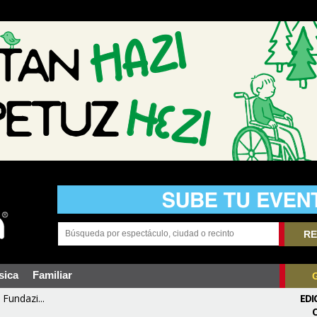
RE
sica
Familiar
Fundazi...
EDI