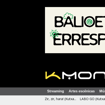
Streaming
Artes escénicas
Mú
Zir, zir, hara! (Kutxa...
LABO GO (Kutxa 