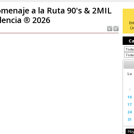
menaje a la Ruta 90's & 2MIL
lencia ® 2026
En
Ún
Ca
Lu
3
10
17
24
31
Ho