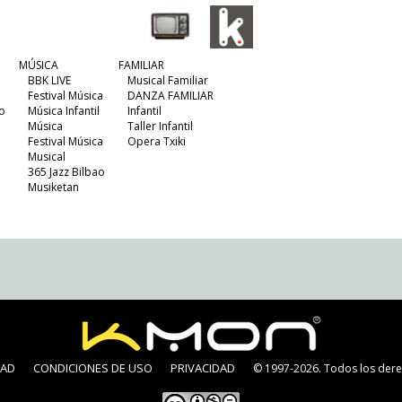
MÚSICA
FAMILIAR
BBK LIVE
Musical Familiar
Festival Música
DANZA FAMILIAR
o
Música Infantil
Infantil
Música
Taller Infantil
Festival Música
Opera Txiki
Musical
365 Jazz Bilbao
Musiketan
DAD
CONDICIONES DE USO
PRIVACIDAD
© 1997-2026. Todos los dere