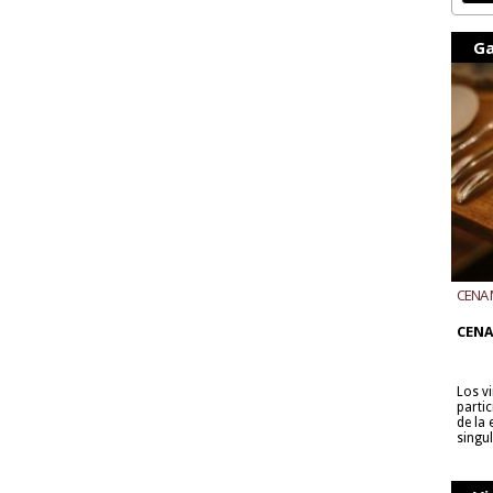
Ga
CENA 
CON B
CENA
Los v
parti
de la
singu