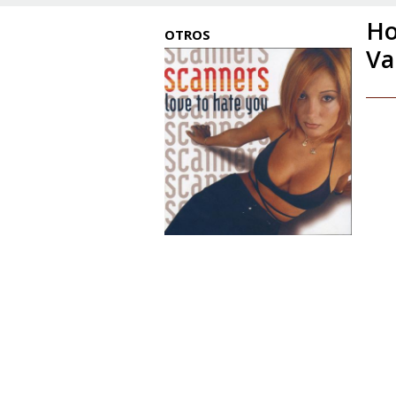
Ho
OTROS
Va