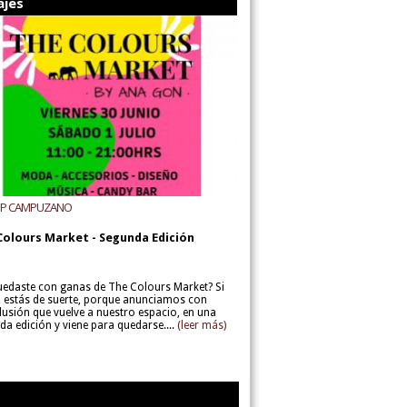
ajes
UP CAMPUZANO
Colours Market - Segunda Edición
uedaste con ganas de The Colours Market? Si
í, estás de suerte, porque anunciamos con
lusión que vuelve a nuestro espacio, en una
da edición y viene para quedarse....
(leer más)