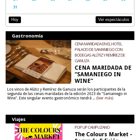
31
Ver espectáculos
Hoy
Gastronomía
CENA MARIDADA EN EL HOTEL
PALACIO DE SAMANIEGO CON
BODEGAS ALÚTIZ Y REMÍREZ DE
GANUZA
CENA MARIDADA DE
“SAMANIEGO IN
WINE”
Los vinos de Alútiz y Remírez de Ganuza serán los participantes de la
segunda de las cenas maridadas de la edición 2023 de "Samaniego in
Wine". Este singular evento gastronómico tendrá ...
(leer más)
Viajes
POP UP CAMPUZANO
The Colours Market -