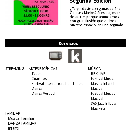
Segunda Edición
¿Te quedaste con ganas de The
Colours Market? Si es así, estás
de suerte, porque anunciamos
con gran ilusión que vuelve a
nuestro espacio, en una segunda
edición y viene para quedarse....
(leer más)
Servicios
STREAMING
ARTES ESCÉNICAS
MÚSICA
Teatro
BBK LIVE
Cuartitos
Festival Música
Festival Internacional de Teatro
Música Infantil
Danza
Música
Danza Vertical
Festival Música
Musical
365 Jazz Bilbao
Musiketan
FAMILIAR
Musical Familiar
DANZA FAMILIAR
Infantil