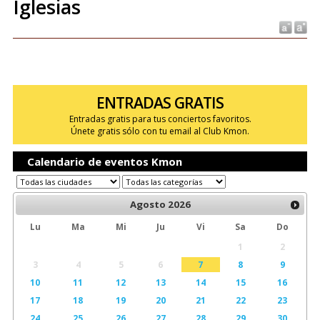
Iglesias
ENTRADAS GRATIS
Entradas gratis para tus conciertos favoritos.
Únete gratis sólo con tu email al Club Kmon.
Calendario de eventos Kmon
Agosto
2026
Lu
Ma
Mi
Ju
Vi
Sa
Do
1
2
3
4
5
6
7
8
9
10
11
12
13
14
15
16
17
18
19
20
21
22
23
24
25
26
27
28
29
30