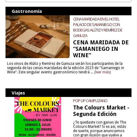
Gastronomía
CENA MARIDADA EN EL HOTEL
PALACIO DE SAMANIEGO CON
BODEGAS ALÚTIZ Y REMÍREZ DE
GANUZA
CENA MARIDADA DE
“SAMANIEGO IN
WINE”
Los vinos de Alútiz y Remírez de Ganuza serán los participantes de la
segunda de las cenas maridadas de la edición 2023 de "Samaniego in
Wine". Este singular evento gastronómico tendrá ...
(leer más)
Viajes
POP UP CAMPUZANO
The Colours Market -
Segunda Edición
¿Te quedaste con ganas de The
Colours Market? Si es así, estás
de suerte, porque anunciamos
con gran ilusión que vuelve a