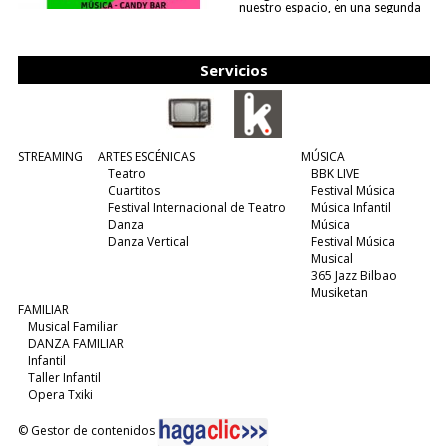
nuestro espacio, en una segunda
edición y viene para quedarse....
(leer más)
Servicios
STREAMING
ARTES ESCÉNICAS
MÚSICA
Teatro
BBK LIVE
Cuartitos
Festival Música
Festival Internacional de Teatro
Música Infantil
Danza
Música
Danza Vertical
Festival Música
Musical
365 Jazz Bilbao
Musiketan
FAMILIAR
Musical Familiar
DANZA FAMILIAR
Infantil
Taller Infantil
Opera Txiki
© Gestor de contenidos