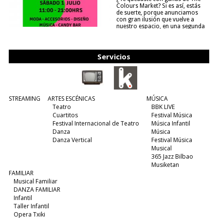
Colours Market? Si es así, estás
de suerte, porque anunciamos
con gran ilusión que vuelve a
nuestro espacio, en una segunda
edición y viene para quedarse....
(leer más)
Servicios
STREAMING
ARTES ESCÉNICAS
MÚSICA
Teatro
BBK LIVE
Cuartitos
Festival Música
Festival Internacional de Teatro
Música Infantil
Danza
Música
Danza Vertical
Festival Música
Musical
365 Jazz Bilbao
Musiketan
FAMILIAR
Musical Familiar
DANZA FAMILIAR
Infantil
Taller Infantil
Opera Txiki