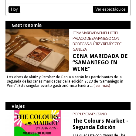
Ver espectáculos
Hoy
Gastronomía
CENA MARIDADA EN EL HOTEL
PALACIO DE SAMANIEGO CON
BODEGAS ALÚTIZ Y REMÍREZ DE
GANUZA
CENA MARIDADA DE
“SAMANIEGO IN
WINE”
Los vinos de Alútiz y Remírez de Ganuza serán los participantes de la
segunda de las cenas maridadas de la edición 2023 de "Samaniego in
Wine". Este singular evento gastronómico tendrá ...
(leer más)
Viajes
POP UP CAMPUZANO
The Colours Market -
Segunda Edición
¿Te quedaste con ganas de The