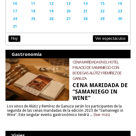
10
11
12
13
14
15
16
17
18
19
20
21
22
23
24
25
26
27
28
29
30
31
Ver espectáculos
Hoy
Gastronomía
CENA MARIDADA EN EL HOTEL
PALACIO DE SAMANIEGO CON
BODEGAS ALÚTIZ Y REMÍREZ DE
GANUZA
CENA MARIDADA DE
“SAMANIEGO IN
WINE”
Los vinos de Alútiz y Remírez de Ganuza serán los participantes de la
segunda de las cenas maridadas de la edición 2023 de "Samaniego in
Wine". Este singular evento gastronómico tendrá ...
(leer más)
Viajes