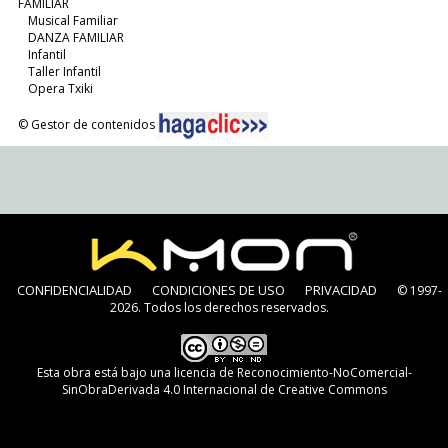
FAMILIAR
Musical Familiar
DANZA FAMILIAR
Infantil
Taller Infantil
Opera Txiki
© Gestor de contenidos
CONFIDENCIALIDAD
CONDICIONES DE USO
PRIVACIDAD
© 1997-
2026. Todos los derechos reservados.
Esta obra está bajo una
licencia de Reconocimiento-NoComercial-
SinObraDerivada 4.0 Internacional de Creative Commons