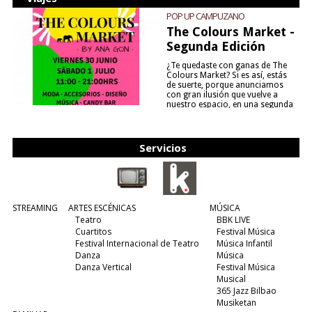
POP UP CAMPUZANO
The Colours Market -
Segunda Edición
¿Te quedaste con ganas de The
Colours Market? Si es así, estás
de suerte, porque anunciamos
con gran ilusión que vuelve a
nuestro espacio, en una segunda
edición y viene para quedarse....
(leer más)
Servicios
STREAMING
ARTES ESCÉNICAS
MÚSICA
Teatro
BBK LIVE
Cuartitos
Festival Música
Festival Internacional de Teatro
Música Infantil
Danza
Música
Danza Vertical
Festival Música
Musical
365 Jazz Bilbao
Musiketan