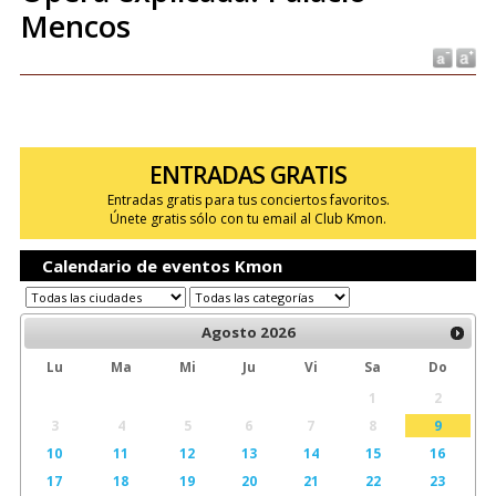
Mencos
ENTRADAS GRATIS
Entradas gratis para tus conciertos favoritos.
Únete gratis sólo con tu email al Club Kmon.
Calendario de eventos Kmon
Agosto
2026
Lu
Ma
Mi
Ju
Vi
Sa
Do
1
2
3
4
5
6
7
8
9
10
11
12
13
14
15
16
17
18
19
20
21
22
23