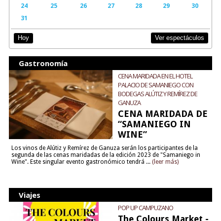
24
25
26
27
28
29
30
31
Ver espectáculos
Hoy
Gastronomía
CENA MARIDADA EN EL HOTEL
PALACIO DE SAMANIEGO CON
BODEGAS ALÚTIZ Y REMÍREZ DE
GANUZA
CENA MARIDADA DE
“SAMANIEGO IN
WINE”
Los vinos de Alútiz y Remírez de Ganuza serán los participantes de la
segunda de las cenas maridadas de la edición 2023 de "Samaniego in
Wine". Este singular evento gastronómico tendrá ...
(leer más)
Viajes
POP UP CAMPUZANO
The Colours Market -