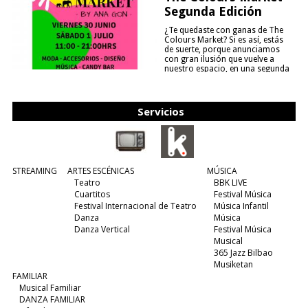
Segunda Edición
¿Te quedaste con ganas de The
Colours Market? Si es así, estás
de suerte, porque anunciamos
con gran ilusión que vuelve a
nuestro espacio, en una segunda
edición y viene para quedarse....
(leer más)
Servicios
STREAMING
ARTES ESCÉNICAS
MÚSICA
Teatro
BBK LIVE
Cuartitos
Festival Música
Festival Internacional de Teatro
Música Infantil
Danza
Música
Danza Vertical
Festival Música
Musical
365 Jazz Bilbao
Musiketan
FAMILIAR
Musical Familiar
DANZA FAMILIAR