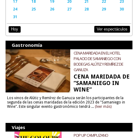
17
18
19
20
21
22
23
24
25
26
27
28
29
30
31
Ver espectáculos
Hoy
Gastronomía
CENA MARIDADA EN EL HOTEL
PALACIO DE SAMANIEGO CON
BODEGAS ALÚTIZ Y REMÍREZ DE
GANUZA
CENA MARIDADA DE
“SAMANIEGO IN
WINE”
Los vinos de Alútiz y Remírez de Ganuza serán los participantes de la
segunda de las cenas maridadas de la edición 2023 de "Samaniego in
Wine". Este singular evento gastronómico tendrá ...
(leer más)
Viajes
POP UP CAMPUZANO