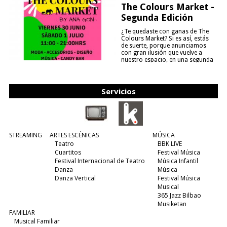
The Colours Market -
Segunda Edición
¿Te quedaste con ganas de The
Colours Market? Si es así, estás
de suerte, porque anunciamos
con gran ilusión que vuelve a
nuestro espacio, en una segunda
edición y viene para quedarse....
(leer más)
Servicios
STREAMING
ARTES ESCÉNICAS
MÚSICA
Teatro
BBK LIVE
Cuartitos
Festival Música
Festival Internacional de Teatro
Música Infantil
Danza
Música
Danza Vertical
Festival Música
Musical
365 Jazz Bilbao
Musiketan
FAMILIAR
Musical Familiar