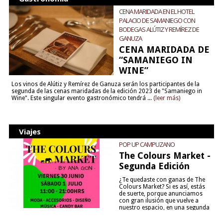
CENA MARIDADA EN EL HOTEL
PALACIO DE SAMANIEGO CON
BODEGAS ALÚTIZ Y REMÍREZ DE
GANUZA
CENA MARIDADA DE
“SAMANIEGO IN
WINE”
Los vinos de Alútiz y Remírez de Ganuza serán los participantes de la
segunda de las cenas maridadas de la edición 2023 de "Samaniego in
Wine". Este singular evento gastronómico tendrá ...
(leer más)
Viajes
POP UP CAMPUZANO
The Colours Market -
Segunda Edición
¿Te quedaste con ganas de The
Colours Market? Si es así, estás
de suerte, porque anunciamos
con gran ilusión que vuelve a
nuestro espacio, en una segunda
edición y viene para quedarse....
(leer más)