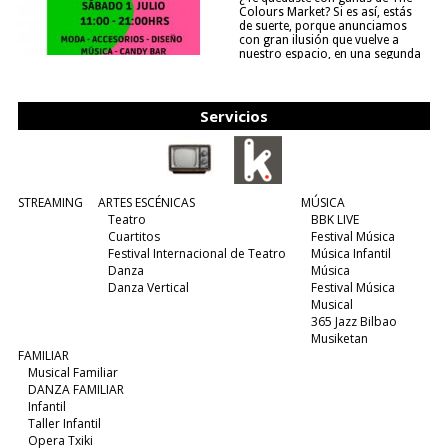
Colours Market? Si es así, estás
de suerte, porque anunciamos
con gran ilusión que vuelve a
nuestro espacio, en una segunda
edición y viene para quedarse....
(leer más)
Servicios
STREAMING
ARTES ESCÉNICAS
MÚSICA
Teatro
BBK LIVE
Cuartitos
Festival Música
Festival Internacional de Teatro
Música Infantil
Danza
Música
Danza Vertical
Festival Música
Musical
365 Jazz Bilbao
Musiketan
FAMILIAR
Musical Familiar
DANZA FAMILIAR
Infantil
Taller Infantil
Opera Txiki