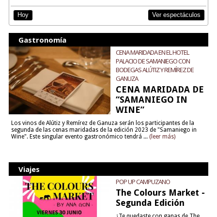
Ver espectáculos
Hoy
Gastronomía
CENA MARIDADA EN EL HOTEL
PALACIO DE SAMANIEGO CON
BODEGAS ALÚTIZ Y REMÍREZ DE
GANUZA
CENA MARIDADA DE
“SAMANIEGO IN
WINE”
Los vinos de Alútiz y Remírez de Ganuza serán los participantes de la
segunda de las cenas maridadas de la edición 2023 de "Samaniego in
Wine". Este singular evento gastronómico tendrá ...
(leer más)
Viajes
POP UP CAMPUZANO
The Colours Market -
Segunda Edición
¿Te quedaste con ganas de The