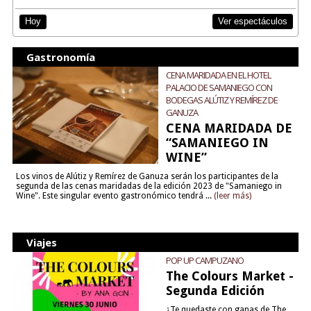
Ver espectáculos
Hoy
Gastronomía
CENA MARIDADA EN EL HOTEL
PALACIO DE SAMANIEGO CON
BODEGAS ALÚTIZ Y REMÍREZ DE
GANUZA
CENA MARIDADA DE
“SAMANIEGO IN
WINE”
Los vinos de Alútiz y Remírez de Ganuza serán los participantes de la
segunda de las cenas maridadas de la edición 2023 de "Samaniego in
Wine". Este singular evento gastronómico tendrá ...
(leer más)
Viajes
POP UP CAMPUZANO
The Colours Market -
Segunda Edición
¿Te quedaste con ganas de The