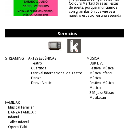
Colours Market? Si es así, estás
de suerte, porque anunciamos
con gran ilusión que vuelve a
nuestro espacio, en una segunda
edición y viene para quedarse....
(leer más)
Servicios
STREAMING
ARTES ESCÉNICAS
MÚSICA
Teatro
BBK LIVE
Cuartitos
Festival Música
Festival Internacional de Teatro
Música Infantil
Danza
Música
Danza Vertical
Festival Música
Musical
365 Jazz Bilbao
Musiketan
FAMILIAR
Musical Familiar
DANZA FAMILIAR
Infantil
Taller Infantil
Opera Txiki