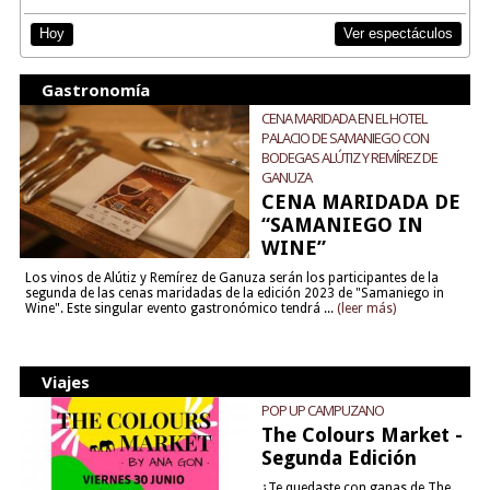
Ver espectáculos
Hoy
Gastronomía
CENA MARIDADA EN EL HOTEL
PALACIO DE SAMANIEGO CON
BODEGAS ALÚTIZ Y REMÍREZ DE
GANUZA
CENA MARIDADA DE
“SAMANIEGO IN
WINE”
Los vinos de Alútiz y Remírez de Ganuza serán los participantes de la
segunda de las cenas maridadas de la edición 2023 de "Samaniego in
Wine". Este singular evento gastronómico tendrá ...
(leer más)
Viajes
POP UP CAMPUZANO
The Colours Market -
Segunda Edición
¿Te quedaste con ganas de The