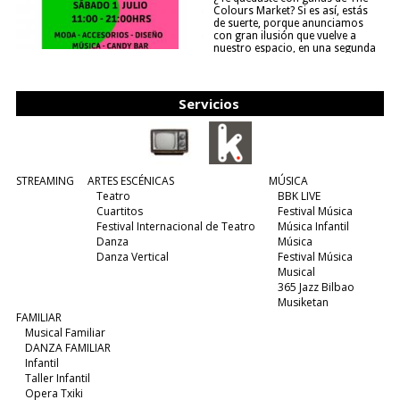
Colours Market? Si es así, estás
de suerte, porque anunciamos
con gran ilusión que vuelve a
nuestro espacio, en una segunda
edición y viene para quedarse....
(leer más)
Servicios
STREAMING
ARTES ESCÉNICAS
MÚSICA
Teatro
BBK LIVE
Cuartitos
Festival Música
Festival Internacional de Teatro
Música Infantil
Danza
Música
Danza Vertical
Festival Música
Musical
365 Jazz Bilbao
Musiketan
FAMILIAR
Musical Familiar
DANZA FAMILIAR
Infantil
Taller Infantil
Opera Txiki