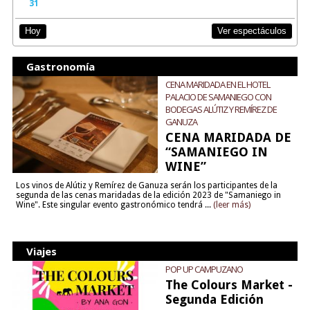
31
Ver espectáculos
Hoy
Gastronomía
CENA MARIDADA EN EL HOTEL
PALACIO DE SAMANIEGO CON
BODEGAS ALÚTIZ Y REMÍREZ DE
GANUZA
CENA MARIDADA DE
“SAMANIEGO IN
WINE”
Los vinos de Alútiz y Remírez de Ganuza serán los participantes de la
segunda de las cenas maridadas de la edición 2023 de "Samaniego in
Wine". Este singular evento gastronómico tendrá ...
(leer más)
Viajes
POP UP CAMPUZANO
The Colours Market -
Segunda Edición