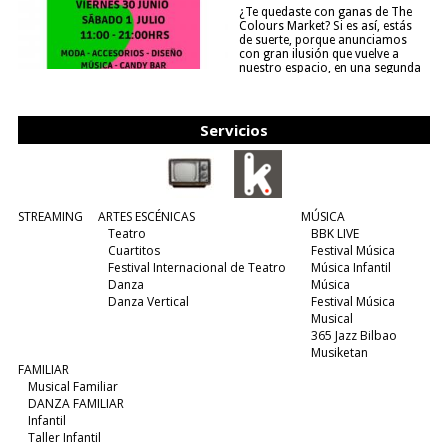
¿Te quedaste con ganas de The
Colours Market? Si es así, estás
de suerte, porque anunciamos
con gran ilusión que vuelve a
nuestro espacio, en una segunda
edición y viene para quedarse....
(leer más)
Servicios
STREAMING
ARTES ESCÉNICAS
MÚSICA
Teatro
BBK LIVE
Cuartitos
Festival Música
Festival Internacional de Teatro
Música Infantil
Danza
Música
Danza Vertical
Festival Música
Musical
365 Jazz Bilbao
Musiketan
FAMILIAR
Musical Familiar
DANZA FAMILIAR
Infantil
Taller Infantil