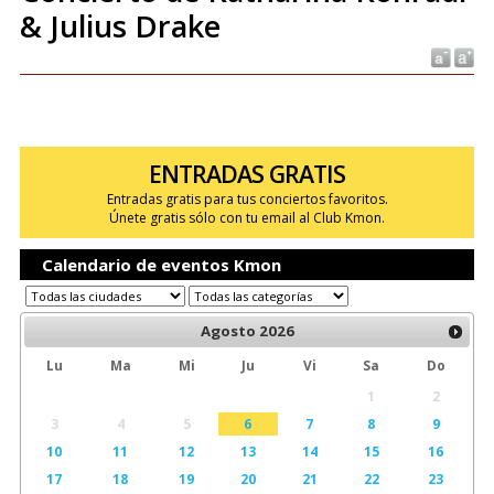
& Julius Drake
ENTRADAS GRATIS
Entradas gratis para tus conciertos favoritos.
Únete gratis sólo con tu email al Club Kmon.
Calendario de eventos Kmon
Agosto
2026
Lu
Ma
Mi
Ju
Vi
Sa
Do
1
2
3
4
5
6
7
8
9
10
11
12
13
14
15
16
17
18
19
20
21
22
23