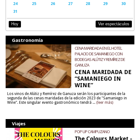
24
25
26
27
28
29
30
31
Ver espectáculos
Hoy
Gastronomía
CENA MARIDADA EN EL HOTEL
PALACIO DE SAMANIEGO CON
BODEGAS ALÚTIZ Y REMÍREZ DE
GANUZA
CENA MARIDADA DE
“SAMANIEGO IN
WINE”
Los vinos de Alútiz y Remírez de Ganuza serán los participantes de la
segunda de las cenas maridadas de la edición 2023 de "Samaniego in
Wine". Este singular evento gastronómico tendrá ...
(leer más)
Viajes
POP UP CAMPUZANO
The Colours Market -