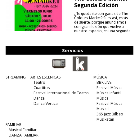
Segunda Edición
¿Te quedaste con ganas de The
Colours Market? Si es así, estás
de suerte, porque anunciamos
con gran ilusión que vuelve a
nuestro espacio, en una segunda
edición y viene para quedarse....
(leer más)
Servicios
STREAMING
ARTES ESCÉNICAS
MÚSICA
Teatro
BBK LIVE
Cuartitos
Festival Música
Festival Internacional de Teatro
Música Infantil
Danza
Música
Danza Vertical
Festival Música
Musical
365 Jazz Bilbao
Musiketan
FAMILIAR
Musical Familiar
DANZA FAMILIAR