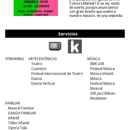
Colours Market? Si es así, estás
de suerte, porque anunciamos
con gran ilusión que vuelve a
nuestro espacio, en una segunda
edición y viene para quedarse....
(leer más)
Servicios
STREAMING
ARTES ESCÉNICAS
MÚSICA
Teatro
BBK LIVE
Cuartitos
Festival Música
Festival Internacional de Teatro
Música Infantil
Danza
Música
Danza Vertical
Festival Música
Musical
365 Jazz Bilbao
Musiketan
FAMILIAR
Musical Familiar
DANZA FAMILIAR
Infantil
Taller Infantil
Opera Txiki