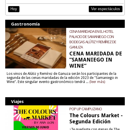
Ver espectáculos
Hoy
Gastronomía
CENA MARIDADA EN EL HOTEL
PALACIO DE SAMANIEGO CON
BODEGAS ALÚTIZ Y REMÍREZ DE
GANUZA
CENA MARIDADA DE
“SAMANIEGO IN
WINE”
Los vinos de Alútiz y Remírez de Ganuza serán los participantes de la
segunda de las cenas maridadas de la edición 2023 de "Samaniego in
Wine". Este singular evento gastronómico tendrá ...
(leer más)
Viajes
POP UP CAMPUZANO
The Colours Market -
Segunda Edición
¿Te quedaste con ganas de The