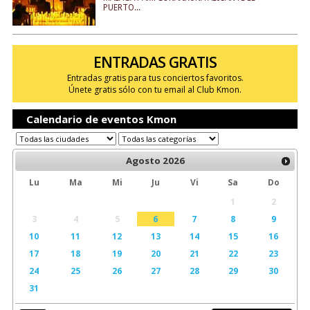
PUERTO...
ENTRADAS GRATIS
Entradas gratis para tus conciertos favoritos.
Únete gratis sólo con tu email al Club Kmon.
Calendario de eventos Kmon
Agosto
2026
Lu
Ma
Mi
Ju
Vi
Sa
Do
1
2
3
4
5
6
7
8
9
10
11
12
13
14
15
16
17
18
19
20
21
22
23
24
25
26
27
28
29
30
31