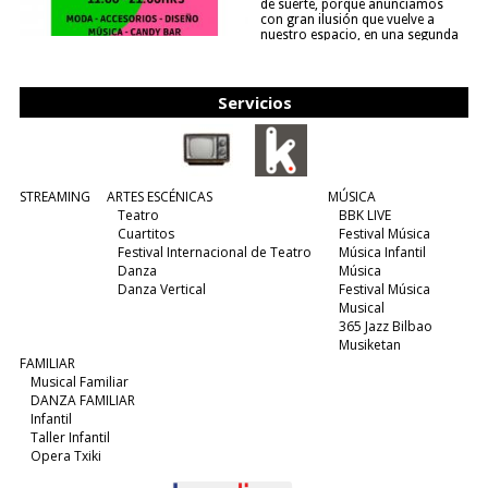
de suerte, porque anunciamos
con gran ilusión que vuelve a
nuestro espacio, en una segunda
edición y viene para quedarse....
(leer más)
Servicios
STREAMING
ARTES ESCÉNICAS
MÚSICA
Teatro
BBK LIVE
Cuartitos
Festival Música
Festival Internacional de Teatro
Música Infantil
Danza
Música
Danza Vertical
Festival Música
Musical
365 Jazz Bilbao
Musiketan
FAMILIAR
Musical Familiar
DANZA FAMILIAR
Infantil
Taller Infantil
Opera Txiki