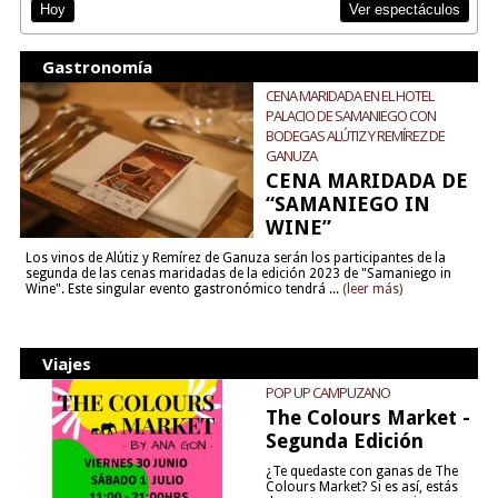
Ver espectáculos
Hoy
Gastronomía
CENA MARIDADA EN EL HOTEL
PALACIO DE SAMANIEGO CON
BODEGAS ALÚTIZ Y REMÍREZ DE
GANUZA
CENA MARIDADA DE
“SAMANIEGO IN
WINE”
Los vinos de Alútiz y Remírez de Ganuza serán los participantes de la
segunda de las cenas maridadas de la edición 2023 de "Samaniego in
Wine". Este singular evento gastronómico tendrá ...
(leer más)
Viajes
POP UP CAMPUZANO
The Colours Market -
Segunda Edición
¿Te quedaste con ganas de The
Colours Market? Si es así, estás