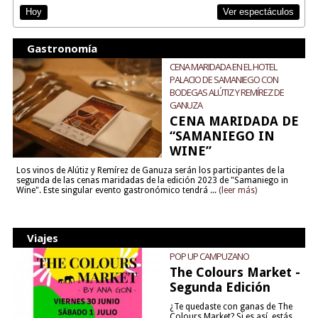
Ver espectáculos
Hoy
Gastronomía
CENA MARIDADA EN EL HOTEL
PALACIO DE SAMANIEGO CON
BODEGAS ALÚTIZ Y REMÍREZ DE
GANUZA
CENA MARIDADA DE
“SAMANIEGO IN
WINE”
Los vinos de Alútiz y Remírez de Ganuza serán los participantes de la
segunda de las cenas maridadas de la edición 2023 de "Samaniego in
Wine". Este singular evento gastronómico tendrá ...
(leer más)
Viajes
POP UP CAMPUZANO
The Colours Market -
Segunda Edición
¿Te quedaste con ganas de The
Colours Market? Si es así, estás