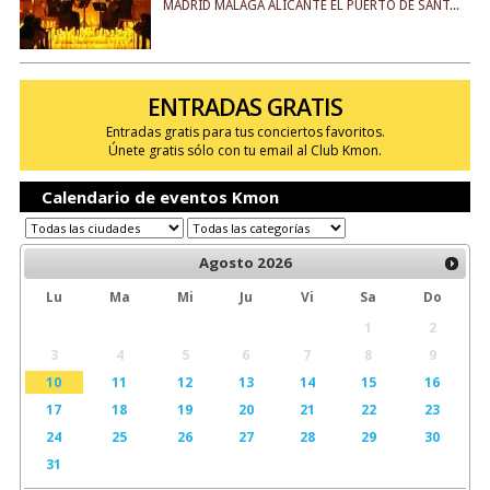
MADRID MÁLAGA ALICANTE EL PUERTO DE SANT...
ENTRADAS GRATIS
Entradas gratis para tus conciertos favoritos.
Únete gratis sólo con tu email al Club Kmon.
Calendario de eventos Kmon
Agosto
2026
Lu
Ma
Mi
Ju
Vi
Sa
Do
1
2
3
4
5
6
7
8
9
10
11
12
13
14
15
16
17
18
19
20
21
22
23
24
25
26
27
28
29
30
31