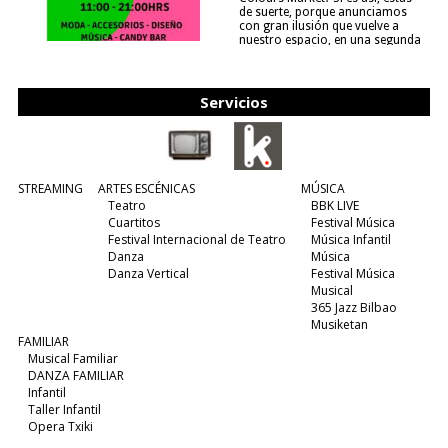
de suerte, porque anunciamos
con gran ilusión que vuelve a
nuestro espacio, en una segunda
edición y viene para quedarse....
(leer más)
Servicios
STREAMING
ARTES ESCÉNICAS
MÚSICA
Teatro
BBK LIVE
Cuartitos
Festival Música
Festival Internacional de Teatro
Música Infantil
Danza
Música
Danza Vertical
Festival Música
Musical
365 Jazz Bilbao
Musiketan
FAMILIAR
Musical Familiar
DANZA FAMILIAR
Infantil
Taller Infantil
Opera Txiki