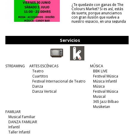
¿Te quedaste con ganas de The
Colours Market? Si es así, estás
de suerte, porque anunciamos
con gran ilusión que vuelve a
nuestro espacio, en una segunda
edición y viene para quedarse....
(leer más)
Servicios
STREAMING
ARTES ESCÉNICAS
MÚSICA
Teatro
BBK LIVE
Cuartitos
Festival Música
Festival Internacional de Teatro
Música Infantil
Danza
Música
Danza Vertical
Festival Música
Musical
365 Jazz Bilbao
Musiketan
FAMILIAR
Musical Familiar
DANZA FAMILIAR
Infantil
Taller Infantil