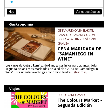
31
Ver espectáculos
Hoy
Gastronomía
CENA MARIDADA EN EL HOTEL
PALACIO DE SAMANIEGO CON
BODEGAS ALÚTIZ Y REMÍREZ DE
GANUZA
CENA MARIDADA DE
“SAMANIEGO IN
WINE”
Los vinos de Alútiz y Remírez de Ganuza serán los participantes de la
segunda de las cenas maridadas de la edición 2023 de "Samaniego in
Wine". Este singular evento gastronómico tendrá ...
(leer más)
Viajes
POP UP CAMPUZANO
The Colours Market -
Segunda Edición