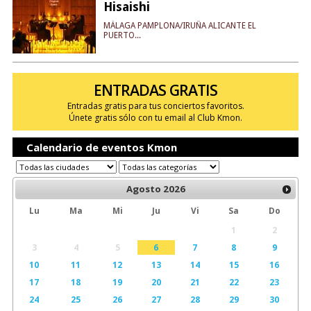
Hisaishi
MÁLAGA PAMPLONA/IRUÑA ALICANTE EL
PUERTO...
ENTRADAS GRATIS
Entradas gratis para tus conciertos favoritos.
Únete gratis sólo con tu email al Club Kmon.
Calendario de eventos Kmon
Agosto
2026
Lu
Ma
Mi
Ju
Vi
Sa
Do
1
2
3
4
5
6
7
8
9
10
11
12
13
14
15
16
17
18
19
20
21
22
23
24
25
26
27
28
29
30